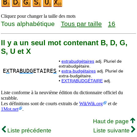
Cliquez pour changer la taille des mots
Tous alphabétique
Tous par taille
16
Il y a un seul mot contenant B, D, G,
S, U et X
•
extrabudgétaires
adj. Pluriel de
extrabudgétaire.
E
X
TRA
BUDG
ETAIRE
S
•
extra-budgétaires
adj. Pluriel de
extra-budgétaire.
•
EXTRABUDGÉTAIRE
adj.
Liste conforme à la neuvième édition du dictionnaire officiel du
scrabble.
Les définitions sont de courts extraits de
WikWik.org
et de
1Mot.net
.
Haut de page
Liste précédente
Liste suivante