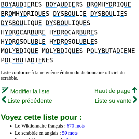
BOY
A
UD
I
E
RES
BOY
A
UD
I
E
RS
B
R
O
MH
YD
RIQ
UE
B
R
O
MH
YD
RIQ
UE
S
DY
S
BOU
LI
E
DY
S
BOU
LI
E
S
DY
S
BOU
LIQU
E
DY
S
BOU
LIQU
E
S
H
YD
R
O
CAR
BU
R
E
H
YD
R
O
CAR
BU
R
E
S
H
YD
R
O
SOL
UB
L
E
H
YD
R
O
SOL
UB
L
E
S
M
O
L
YBD
IQ
UE
M
O
L
YBD
IQ
UE
S P
O
L
YBU
TA
D
I
E
NE
P
O
L
YBU
TA
D
I
E
NES
Liste conforme à la neuvième édition du dictionnaire officiel du
scrabble.
Haut de page
Modifier la liste
Liste précédente
Liste suivante
Voyez cette liste pour :
Le Wiktionnaire français :
670 mots
Le scrabble en anglais :
59 mots