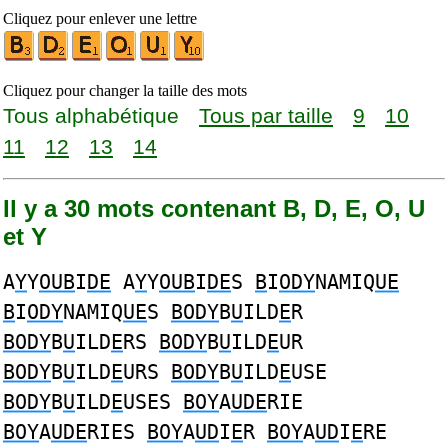
Cliquez pour enlever une lettre
Cliquez pour changer la taille des mots
Tous alphabétique
Tous par taille
9
10
11
12
13
14
Il y a 30 mots contenant B, D, E, O, U
et Y
A
Y
Y
OUB
I
DE
A
Y
Y
OUB
I
DE
S
B
I
ODY
NAMIQ
UE
B
I
ODY
NAMIQ
UE
S
BODY
B
U
ILD
E
R
BODY
B
U
ILD
E
RS
BODY
B
U
ILD
E
UR
BODY
B
U
ILD
E
URS
BODY
B
U
ILD
E
USE
BODY
B
U
ILD
E
USES
BOY
A
UDE
RIE
BOY
A
UDE
RIES
BOY
A
UD
I
E
R
BOY
A
UD
I
E
RE