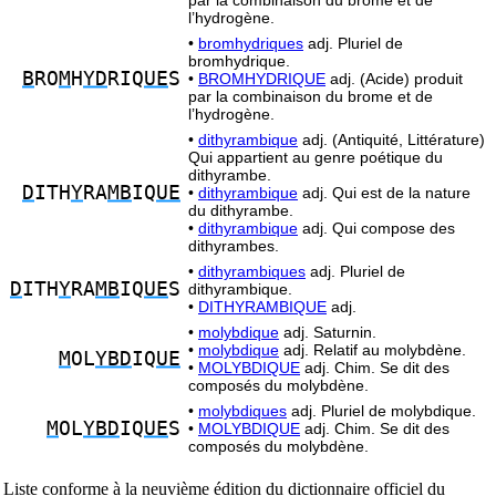
par la combinaison du brome et de
l’hydrogène.
•
bromhydriques
adj. Pluriel de
bromhydrique.
B
RO
M
H
YD
RIQ
UE
S
•
BROMHYDRIQUE
adj. (Acide) produit
par la combinaison du brome et de
l’hydrogène.
•
dithyrambique
adj. (Antiquité, Littérature)
Qui appartient au genre poétique du
dithyrambe.
D
ITH
Y
RA
MB
IQ
UE
•
dithyrambique
adj. Qui est de la nature
du dithyrambe.
•
dithyrambique
adj. Qui compose des
dithyrambes.
•
dithyrambiques
adj. Pluriel de
D
ITH
Y
RA
MB
IQ
UE
S
dithyrambique.
•
DITHYRAMBIQUE
adj.
•
molybdique
adj. Saturnin.
•
molybdique
adj. Relatif au molybdène.
M
OL
YBD
IQ
UE
•
MOLYBDIQUE
adj. Chim. Se dit des
composés du molybdène.
•
molybdiques
adj. Pluriel de molybdique.
M
OL
YBD
IQ
UE
S
•
MOLYBDIQUE
adj. Chim. Se dit des
composés du molybdène.
Liste conforme à la neuvième édition du dictionnaire officiel du