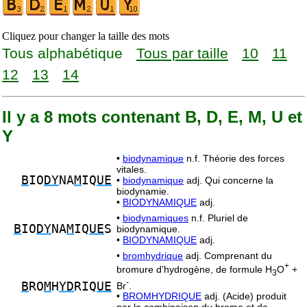
Cliquez pour changer la taille des mots
Tous alphabétique
Tous par taille
10
11
12
13
14
Il y a 8 mots contenant B, D, E, M, U et
Y
•
biodynamique
n.f. Théorie des forces
vitales.
B
IO
DY
NA
M
IQ
UE
•
biodynamique
adj. Qui concerne la
biodynamie.
•
BIODYNAMIQUE
adj.
•
biodynamiques
n.f. Pluriel de
B
IO
DY
NA
M
IQ
UE
S
biodynamique.
•
BIODYNAMIQUE
adj.
•
bromhydrique
adj. Comprenant du
+
bromure d’hydrogène, de formule H
O
+
3
-
B
RO
M
H
YD
RIQ
UE
Br
.
•
BROMHYDRIQUE
adj. (Acide) produit