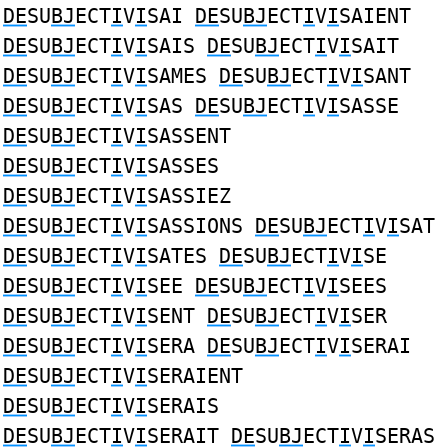
DE
SU
BJ
ECT
I
V
I
SAI
DE
SU
BJ
ECT
I
V
I
SAIENT
DE
SU
BJ
ECT
I
V
I
SAIS
DE
SU
BJ
ECT
I
V
I
SAIT
DE
SU
BJ
ECT
I
V
I
SAMES
DE
SU
BJ
ECT
I
V
I
SANT
DE
SU
BJ
ECT
I
V
I
SAS
DE
SU
BJ
ECT
I
V
I
SASSE
DE
SU
BJ
ECT
I
V
I
SASSENT
DE
SU
BJ
ECT
I
V
I
SASSES
DE
SU
BJ
ECT
I
V
I
SASSIEZ
DE
SU
BJ
ECT
I
V
I
SASSIONS
DE
SU
BJ
ECT
I
V
I
SAT
DE
SU
BJ
ECT
I
V
I
SATES
DE
SU
BJ
ECT
I
V
I
SE
DE
SU
BJ
ECT
I
V
I
SEE
DE
SU
BJ
ECT
I
V
I
SEES
DE
SU
BJ
ECT
I
V
I
SENT
DE
SU
BJ
ECT
I
V
I
SER
DE
SU
BJ
ECT
I
V
I
SERA
DE
SU
BJ
ECT
I
V
I
SERAI
DE
SU
BJ
ECT
I
V
I
SERAIENT
DE
SU
BJ
ECT
I
V
I
SERAIS
DE
SU
BJ
ECT
I
V
I
SERAIT
DE
SU
BJ
ECT
I
V
I
SERAS