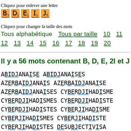
Cliquez pour enlever une lettre
Cliquez pour changer la taille des mots
Tous alphabétique
Tous par taille
10
11
12
13
14
15
16
17
18
19
20
Il y a 56 mots contenant B, D, E, 2I et J
A
BIDJ
ANA
I
S
E
A
BIDJ
ANA
I
S
E
S
AZ
E
R
B
A
IDJ
ANA
I
S AZ
E
R
B
A
IDJ
ANA
I
SE
AZ
E
R
B
A
IDJ
ANA
I
SES CY
BE
R
DJI
HAD
I
SME
CY
BE
R
DJI
HAD
I
SMES CY
BE
R
DJI
HAD
I
STE
CY
BE
R
DJI
HAD
I
STES CY
BE
R
JI
HA
DI
SME
CY
BE
R
JI
HA
DI
SMES CY
BE
R
JI
HA
DI
STE
CY
BE
R
JI
HA
DI
STES
DE
SU
BJ
ECT
I
V
I
SA