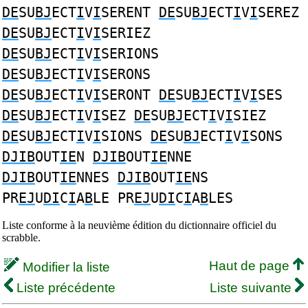
DE
SU
BJ
ECT
I
V
I
SERENT
DE
SU
BJ
ECT
I
V
I
SEREZ
DE
SU
BJ
ECT
I
V
I
SERIEZ
DE
SU
BJ
ECT
I
V
I
SERIONS
DE
SU
BJ
ECT
I
V
I
SERONS
DE
SU
BJ
ECT
I
V
I
SERONT
DE
SU
BJ
ECT
I
V
I
SES
DE
SU
BJ
ECT
I
V
I
SEZ
DE
SU
BJ
ECT
I
V
I
SIEZ
DE
SU
BJ
ECT
I
V
I
SIONS
DE
SU
BJ
ECT
I
V
I
SONS
DJIB
OUT
IE
N
DJIB
OUT
IE
NNE
DJIB
OUT
IE
NNES
DJIB
OUT
IE
NS
PR
EJ
U
DI
C
I
A
B
LE PR
EJ
U
DI
C
I
A
B
LES
Liste conforme à la neuvième édition du dictionnaire officiel du
scrabble.
Haut de page
Modifier la liste
Liste précédente
Liste suivante