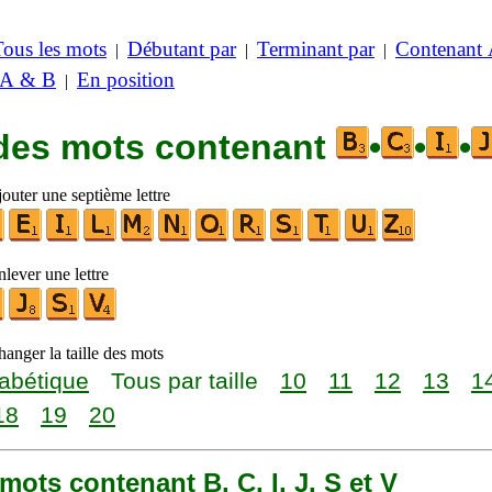
Tous les mots
Débutant par
Terminant par
Contenant
|
|
|
 A & B
En position
|
 des mots contenant
•
•
•
outer une septième lettre
lever une lettre
anger la taille des mots
abétique
Tous par taille
10
11
12
13
1
18
19
20
5 mots contenant B, C, I, J, S et V