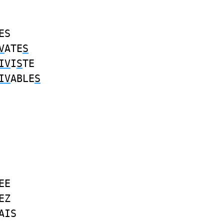
ES
V
ATE
S
IV
I
S
TE
IV
ABLE
S
EE
EZ
AIS