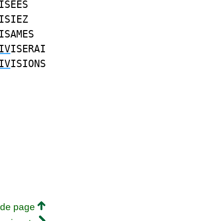
ISEES
ISIEZ
ISAMES
IV
ISERAI
IV
ISIONS
 de page