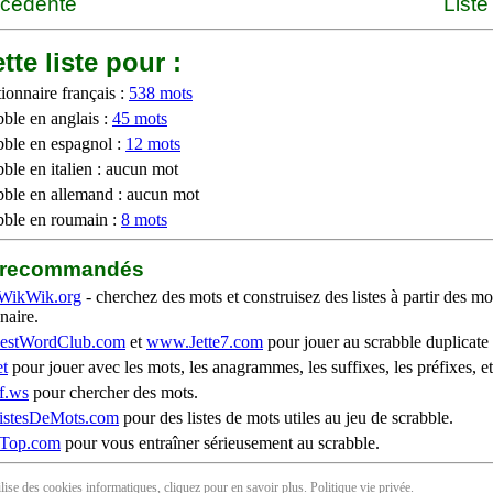
écédente
Liste
tte liste pour :
ionnaire français :
538 mots
bble en anglais :
45 mots
bble en espagnol :
12 mots
ble en italien : aucun mot
bble en allemand : aucun mot
bble en roumain :
8 mots
b recommandés
WikWik.org
- cherchez des mots et construisez des listes à partir des mo
naire.
stWordClub.com
et
www.Jette7.com
pour jouer au scrabble duplicate 
t
pour jouer avec les mots, les anagrammes, les suffixes, les préfixes, et
f.ws
pour chercher des mots.
stesDeMots.com
pour des listes de mots utiles au jeu de scrabble.
iTop.com
pour vous entraîner sérieusement au scrabble.
tilise des cookies informatiques, cliquez pour en
savoir plus
. Politique
vie privée
.