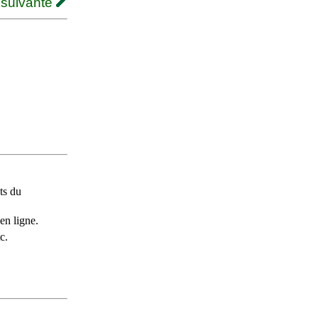
 suivante
ts du
en ligne.
c.