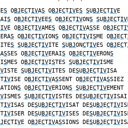
V
E
S
O
BJ
E
C
T
IV
A
S
O
BJ
E
C
T
IV
E
S
S
U
BJ
E
C
T
IV
E
V
AI
S
O
BJ
E
C
T
IV
EE
S
O
BJ
E
C
T
IV
ON
S
S
U
BJ
E
C
T
IV
T
IV
E O
BJ
E
C
T
IV
AME
S
O
BJ
E
C
T
IV
A
S
SE O
BJ
E
C
T
I
V
ERA
S
O
BJ
E
C
T
IV
ION
S
O
BJ
E
C
T
IV
I
S
ME O
BJ
E
C
T
V
ITE
S
S
U
BJ
E
C
T
IV
ITE
S
U
BJ
ON
C
T
IV
ES O
BJ
E
C
T
V
A
S
SES O
BJ
E
C
T
IV
ERAI
S
O
BJ
E
C
T
IV
ERON
S
V
I
S
MES O
BJ
E
C
T
IV
I
S
TES
S
U
BJ
E
C
T
IV
ISME
IV
ISTE
S
U
BJ
E
C
T
IV
ITES DE
S
U
BJ
E
C
T
IV
ISA
C
T
IV
ISE O
BJ
E
C
T
IV
A
S
SENT O
BJ
E
C
T
IV
A
S
SIEZ
V
ATION
S
O
BJ
E
C
T
IV
ERION
S
S
U
BJ
E
C
T
IV
EMENT
IV
ISMES
S
U
BJ
E
C
T
IV
ISTES DE
S
U
BJ
E
C
T
IV
ISAI
C
T
IV
ISAS DE
S
U
BJ
E
C
T
IV
ISAT DE
S
U
BJ
E
C
T
IV
IS
C
T
IV
ISER DE
S
U
BJ
E
C
T
IV
ISES DE
S
U
BJ
E
C
T
IV
IS
BJ
E
C
TI
V
E O
BJ
E
C
T
IV
A
S
SIONS DE
S
U
BJ
E
C
T
IV
IS