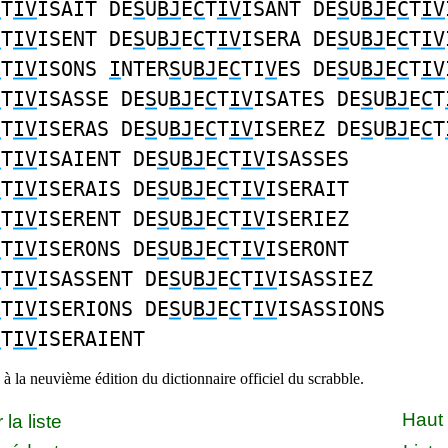
C
T
IV
ISAIT DE
S
U
BJ
E
C
T
IV
ISANT DE
S
U
BJ
E
C
T
IV
C
T
IV
ISENT DE
S
U
BJ
E
C
T
IV
ISERA DE
S
U
BJ
E
C
T
IV
C
T
IV
ISONS
I
NTER
S
U
BJ
E
C
TI
V
ES DE
S
U
BJ
E
C
T
IV
C
T
IV
ISASSE DE
S
U
BJ
E
C
T
IV
ISATES DE
S
U
BJ
E
C
T
C
T
IV
ISERAS DE
S
U
BJ
E
C
T
IV
ISEREZ DE
S
U
BJ
E
C
T
C
T
IV
ISAIENT DE
S
U
BJ
E
C
T
IV
ISASSES
C
T
IV
ISERAIS DE
S
U
BJ
E
C
T
IV
ISERAIT
C
T
IV
ISERENT DE
S
U
BJ
E
C
T
IV
ISERIEZ
C
T
IV
ISERONS DE
S
U
BJ
E
C
T
IV
ISERONT
C
T
IV
ISASSENT DE
S
U
BJ
E
C
T
IV
ISASSIEZ
C
T
IV
ISERIONS DE
S
U
BJ
E
C
T
IV
ISASSIONS
C
T
IV
ISERAIENT
à la neuvième édition du dictionnaire officiel du scrabble.
Haut
la liste