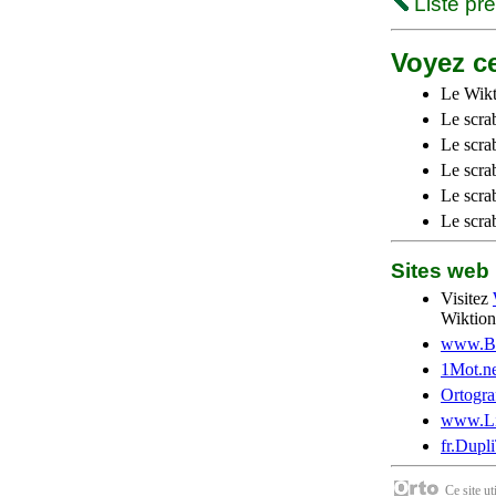
Liste pr
Voyez ce
Le Wikt
Le scra
Le scra
Le scrab
Le scra
Le scra
Sites we
Visitez
Wiktion
www.Be
1Mot.ne
Ortogra
www.Li
fr.Dupl
Ce site u