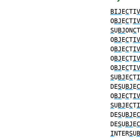
BIJ
E
C
TI
O
BJ
E
C
T
I
S
U
BJ
ON
C
O
BJ
E
C
T
I
O
BJ
E
C
T
I
O
BJ
E
C
T
I
O
BJ
E
C
T
I
S
U
BJ
E
C
T
DE
S
U
BJ
E
O
BJ
E
C
T
I
S
U
BJ
E
C
T
DE
S
U
BJ
E
DE
S
U
BJ
E
I
NTER
S
U