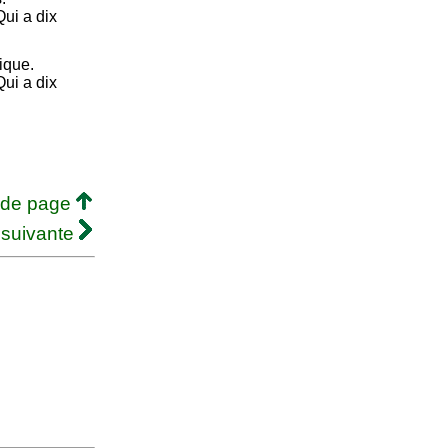
Qui a dix
ique.
Qui a dix
 de page
 suivante