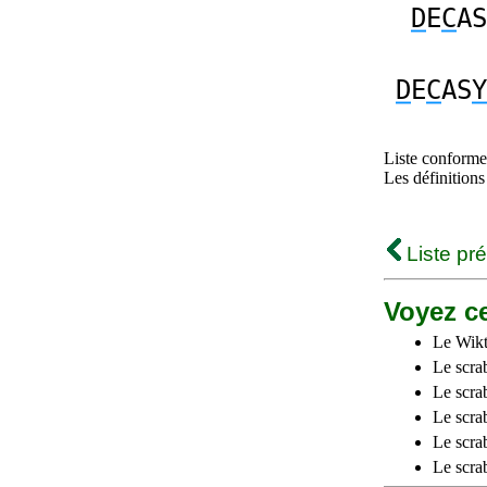
D
E
C
AS
D
E
C
AS
Y
Liste conforme 
Les définitions
Liste pr
Voyez ce
Le Wikt
Le scra
Le scra
Le scrab
Le scra
Le scra