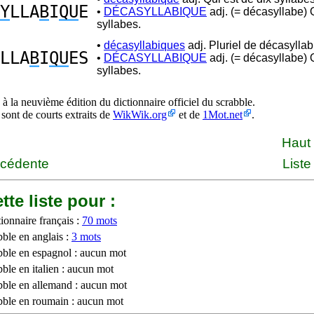
Y
LLA
B
I
QU
E
•
DÉCASYLLABIQUE
adj. (= décasyllabe) 
syllabes.
•
décasyllabiques
adj. Pluriel de décasyllab
LLA
B
I
QU
ES
•
DÉCASYLLABIQUE
adj. (= décasyllabe) 
syllabes.
à la neuvième édition du dictionnaire officiel du scrabble.
 sont de courts extraits de
WikWik.org
et de
1Mot.net
.
Haut
écédente
Liste
tte liste pour :
ionnaire français :
70 mots
bble en anglais :
3 mots
bble en espagnol : aucun mot
ble en italien : aucun mot
bble en allemand : aucun mot
bble en roumain : aucun mot