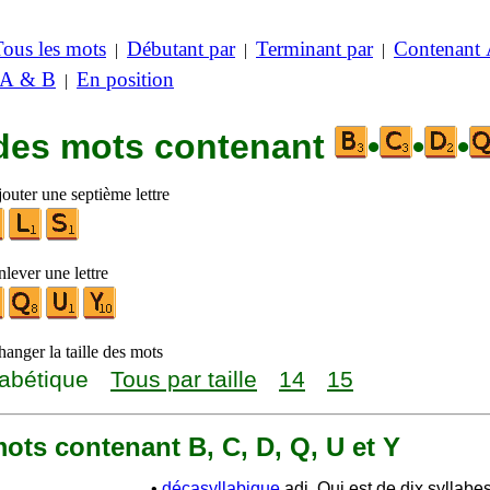
Tous les mots
Débutant par
Terminant par
Contenant
|
|
|
 A & B
En position
|
 des mots contenant
•
•
•
outer une septième lettre
lever une lettre
anger la taille des mots
abétique
Tous par taille
14
15
 mots contenant B, C, D, Q, U et Y
•
décasyllabique
adj. Qui est de dix syllabes