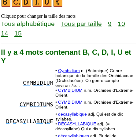
Cliquez pour changer la taille des mots
Tous alphabétique
Tous par taille
9
10
14
15
Il y a 4 mots contenant B, C, D, I, U et
Y
•
Cymbidium
n. (Botanique) Genre
botanique de la famille des Orchidaceae
(Orchidacées). Ce genre compte
CY
M
BID
I
U
M
environ 75…
•
CYMBIDIUM
n.m. Orchidée d’Extrême-
Orient.
•
CYMBIDIUM
n.m. Orchidée d’Extrême-
CY
M
BID
I
U
MS
Orient.
•
décasyllabique
adj. Qui est de dix
syllabes.
D
E
C
AS
Y
LLA
BI
Q
U
E
•
DÉCASYLLABIQUE
adj. (=
décasyllabe) Qui a dix syllabes.
•
décasyllabiques
adj. Pluriel de