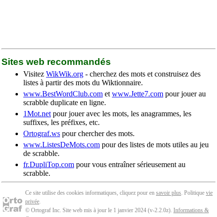
Sites web recommandés
Visitez
WikWik.org
- cherchez des mots et construisez des
listes à partir des mots du Wiktionnaire.
www.BestWordClub.com
et
www.Jette7.com
pour jouer au
scrabble duplicate en ligne.
1Mot.net
pour jouer avec les mots, les anagrammes, les
suffixes, les préfixes, etc.
Ortograf.ws
pour chercher des mots.
www.ListesDeMots.com
pour des listes de mots utiles au jeu
de scrabble.
fr.DupliTop.com
pour vous entraîner sérieusement au
scrabble.
Ce site utilise des cookies informatiques, cliquez pour en
savoir plus
. Politique
vie
privée
.
© Ortograf Inc. Site web mis à jour le 1 janvier 2024 (v-2.2.0
z
).
Informations &