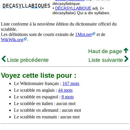
décasyllabique.
D
E
C
AS
Y
LLA
BI
Q
U
ES
•
DÉCASYLLABIQUE
adj. (=
décasyllabe) Qui a dix syllabes.
Liste conforme à la neuvième édition du dictionnaire officiel du
scrabble.
Les définitions sont de courts extraits de
1Mot.net
et de
WikWik.org
.
Haut de page
Liste précédente
Liste suivante
Voyez cette liste pour :
Le Wiktionnaire français :
167 mots
Le scrabble en anglais :
44 mots
Le scrabble en espagnol :
8 mots
Le scrabble en italien : aucun mot
Le scrabble en allemand : aucun mot
Le scrabble en roumain : aucun mot