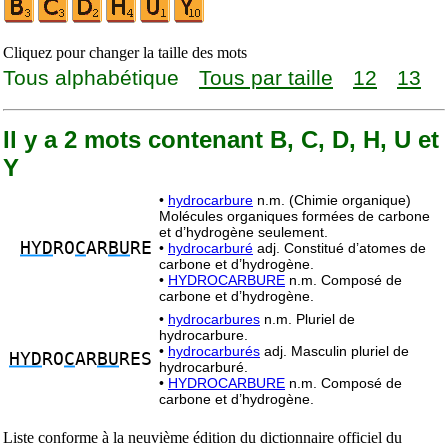
Cliquez pour changer la taille des mots
Tous alphabétique
Tous par taille
12
13
Il y a 2 mots contenant B, C, D, H, U et
Y
•
hydrocarbure
n.m. (Chimie organique)
Molécules organiques formées de carbone
et d’hydrogène seulement.
HYD
RO
C
AR
BU
RE
•
hydrocarburé
adj. Constitué d’atomes de
carbone et d’hydrogène.
•
HYDROCARBURE
n.m. Composé de
carbone et d’hydrogène.
•
hydrocarbures
n.m. Pluriel de
hydrocarbure.
•
hydrocarburés
adj. Masculin pluriel de
HYD
RO
C
AR
BU
RES
hydrocarburé.
•
HYDROCARBURE
n.m. Composé de
carbone et d’hydrogène.
Liste conforme à la neuvième édition du dictionnaire officiel du