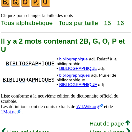
Cliquez pour changer la taille des mots
Tous alphabétique
Tous par taille
15
16
Il y a 2 mots contenant 2B, G, O, P et
U
•
bibliographique
adj. Relatif à la
B
I
B
LI
OG
RA
P
HIQ
U
E
bibliographie.
•
BIBLIOGRAPHIQUE
adj.
•
bibliographiques
adj. Pluriel de
B
I
B
LI
OG
RA
P
HIQ
U
ES
bibliographique.
•
BIBLIOGRAPHIQUE
adj.
Liste conforme à la neuvième édition du dictionnaire officiel du
scrabble.
Les définitions sont de courts extraits de
WikWik.org
et de
1Mot.net
.
Haut de page