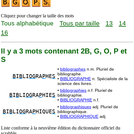
Cliquez pour changer la taille des mots
Tous alphabétique
Tous par taille
13
14
16
Il y a 3 mots contenant 2B, G, O, P et
S
•
bibliographes
n.m. Pluriel de
bibliographe.
B
I
B
LI
OG
RA
P
HE
S
•
BIBLIOGRAPHE
n. Spécialiste de la
science des livres.
•
bibliographies
n.f. Pluriel de
B
I
B
LI
OG
RA
P
HIE
S
bibliographie.
•
BIBLIOGRAPHIE
n.f.
•
bibliographiques
adj. Pluriel de
B
I
B
LI
OG
RA
P
HIQUE
S
bibliographique.
•
BIBLIOGRAPHIQUE
adj.
Liste conforme à la neuvième édition du dictionnaire officiel du
scrabble.