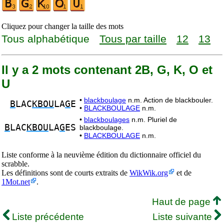
Cliquez pour changer la taille des mots
Tous alphabétique
Tous par taille
12
13
Il y a 2 mots contenant 2B, G, K, O et
U
•
blackboulage
n.m. Action de blackbouler.
B
LAC
KBOU
LA
G
E
•
BLACKBOULAGE
n.m.
•
blackboulages
n.m. Pluriel de
B
LAC
KBOU
LA
G
ES
blackboulage.
•
BLACKBOULAGE
n.m.
Liste conforme à la neuvième édition du dictionnaire officiel du
scrabble.
Les définitions sont de courts extraits de
WikWik.org
et de
1Mot.net
.
Haut de page
Liste précédente
Liste suivante