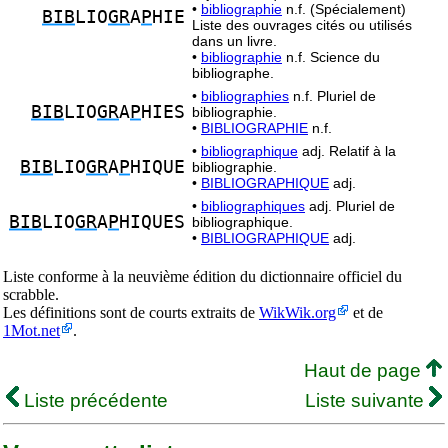
•
bibliographie
n.f. (Spécialement)
BIB
LIO
GR
A
P
HIE
Liste des ouvrages cités ou utilisés
dans un livre.
•
bibliographie
n.f. Science du
bibliographe.
•
bibliographies
n.f. Pluriel de
BIB
LIO
GR
A
P
HIES
bibliographie.
•
BIBLIOGRAPHIE
n.f.
•
bibliographique
adj. Relatif à la
BIB
LIO
GR
A
P
HIQUE
bibliographie.
•
BIBLIOGRAPHIQUE
adj.
•
bibliographiques
adj. Pluriel de
BIB
LIO
GR
A
P
HIQUES
bibliographique.
•
BIBLIOGRAPHIQUE
adj.
Liste conforme à la neuvième édition du dictionnaire officiel du
scrabble.
Les définitions sont de courts extraits de
WikWik.org
et de
1Mot.net
.
Haut de page
Liste précédente
Liste suivante