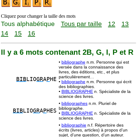
Cliquez pour changer la taille des mots
Tous alphabétique
Tous par taille
12
13
14
15
16
Il y a 6 mots contenant 2B, G, I, P et R
•
bibliographe
n.m. Personne qui est
versée dans la connaissance des
livres, des éditions, etc., et plus
particulièrement…
BIB
LIO
GR
A
P
HE
•
bibliographe
n.m. Personne qui écrit
des bibliographies.
•
BIBLIOGRAPHE
n. Spécialiste de la
science des livres.
•
bibliographes
n.m. Pluriel de
bibliographe.
BIB
LIO
GR
A
P
HES
•
BIBLIOGRAPHE
n. Spécialiste de la
science des livres.
•
bibliographie
n.f. Répertoire des
écrits (livres, articles) à propos d’un
sujet, d’une question, d’un auteur.