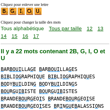
Cliquez pour enlever une lettre
Cliquez pour changer la taille des mots
Tous alphabétique
Tous par taille
12
13
14
15
16
17
Il y a 22 mots contenant 2B, G, I, O et
U
B
AR
BOUI
LLA
G
E
B
AR
BOUI
LLA
G
ES
BIB
LI
OG
RAPHIQ
U
E
BIB
LI
OG
RAPHIQ
U
ES
BO
DY
BUI
LDIN
G
BO
DY
BUI
LDIN
G
S
BOU
R
G
U
IB
ISTE
BOU
R
G
U
IB
ISTES
B
RANDE
BOU
R
G
EO
I
S
B
RANDE
BOU
R
G
EO
I
SE
B
RANDE
BOU
R
G
EO
I
SES
B
R
I
N
GU
E
B
ALASSI
O
NS