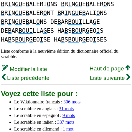
B
R
I
N
GU
E
B
ALERI
O
NS
B
R
I
N
GU
E
B
ALER
O
NS
B
R
I
N
GU
E
B
ALER
O
NT
B
R
I
N
GU
E
B
ALI
O
NS
B
R
I
N
GU
E
B
AL
O
NS DE
B
AR
BOUI
LLA
G
E
DE
B
AR
BOUI
LLA
G
ES HA
B
S
BOU
R
G
EO
I
S
HA
B
S
BOU
R
G
EO
I
SE HA
B
S
BOU
R
G
EO
I
SES
Liste conforme à la neuvième édition du dictionnaire officiel du
scrabble.
Haut de page
Modifier la liste
Liste précédente
Liste suivante
Voyez cette liste pour :
Le Wiktionnaire français :
306 mots
Le scrabble en anglais :
31 mots
Le scrabble en espagnol :
9 mots
Le scrabble en italien :
337 mots
Le scrabble en allemand :
1 mot