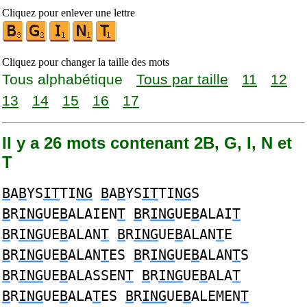
Cliquez pour enlever une lettre
Cliquez pour changer la taille des mots
Tous alphabétique
Tous par taille
11
12
13
14
15
16
17
Il y a 26 mots contenant 2B, G, I, N et
T
B
A
B
YS
IT
TI
NG
B
A
B
YS
IT
TI
NG
S
B
R
ING
UE
B
ALAIEN
T
B
R
ING
UE
B
ALAI
T
B
R
ING
UE
B
ALAN
T
B
R
ING
UE
B
ALAN
T
E
B
R
ING
UE
B
ALAN
T
ES
B
R
ING
UE
B
ALAN
T
S
B
R
ING
UE
B
ALASSEN
T
B
R
ING
UE
B
ALA
T
B
R
ING
UE
B
ALA
T
ES
B
R
ING
UE
B
ALEMEN
T