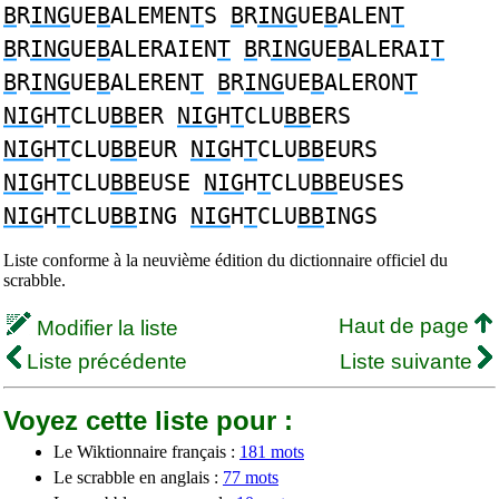
B
R
ING
UE
B
ALEMEN
T
S
B
R
ING
UE
B
ALEN
T
B
R
ING
UE
B
ALERAIEN
T
B
R
ING
UE
B
ALERAI
T
B
R
ING
UE
B
ALEREN
T
B
R
ING
UE
B
ALERON
T
NIG
H
T
CLU
BB
ER
NIG
H
T
CLU
BB
ERS
NIG
H
T
CLU
BB
EUR
NIG
H
T
CLU
BB
EURS
NIG
H
T
CLU
BB
EUSE
NIG
H
T
CLU
BB
EUSES
NIG
H
T
CLU
BB
ING
NIG
H
T
CLU
BB
INGS
Liste conforme à la neuvième édition du dictionnaire officiel du
scrabble.
Haut de page
Modifier la liste
Liste précédente
Liste suivante
Voyez cette liste pour :
Le Wiktionnaire français :
181 mots
Le scrabble en anglais :
77 mots