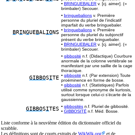
•
BRINGUEBALER
v. [cj. aimer]. (=
brimbaler) Secouer.
•
bringuebalions
v. Première
personne du pluriel de l’indicatif
imparfait du verbe bringuebaler.
•
bringuebalions
v. Première
B
R
I
N
G
UE
B
AL
IO
NS
personne du pluriel du subjonctif
présent du verbe bringuebaler.
•
BRINGUEBALER
v. [cj. aimer]. (=
brimbaler) Secouer.
•
gibbosité
n.f. (Didactique) Courbure
anormale de la colonne vertébrale se
manifestant par une saillie de la cage
thoracique.
•
gibbosité
n.f. (Par extension) Toute
GIBBO
S
I
TE
proéminence en forme de bosse.
•
gibbosité
n.f. (Statistiques) Parfois
utilisé comme synonyme de kurtosis,
surtout lorsque celui-ci s’écarte de la
gaussienne.
•
gibbosités
n.f. Pluriel de gibbosité.
GIBBO
S
I
TES
•
GIBBOSITÉ
n.f. Méd. Bosse.
Liste conforme à la neuvième édition du dictionnaire officiel du
scrabble.
Les définitions sont de courts extraits de
WikWik.org
et de