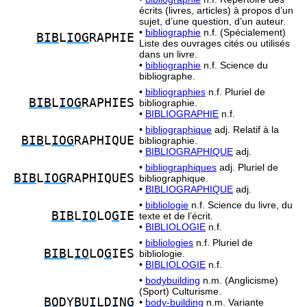
écrits (livres, articles) à propos d’un
sujet, d’une question, d’un auteur.
•
bibliographie
n.f. (Spécialement)
BIB
L
IOG
RAPHIE
Liste des ouvrages cités ou utilisés
dans un livre.
•
bibliographie
n.f. Science du
bibliographe.
•
bibliographies
n.f. Pluriel de
BIB
L
IOG
RAPHIES
bibliographie.
•
BIBLIOGRAPHIE
n.f.
•
bibliographique
adj. Relatif à la
BIB
L
IOG
RAPHIQUE
bibliographie.
•
BIBLIOGRAPHIQUE
adj.
•
bibliographiques
adj. Pluriel de
BIB
L
IOG
RAPHIQUES
bibliographique.
•
BIBLIOGRAPHIQUE
adj.
•
bibliologie
n.f. Science du livre, du
BIB
L
IO
LO
G
IE
texte et de l’écrit.
•
BIBLIOLOGIE
n.f.
•
bibliologies
n.f. Pluriel de
BIB
L
IO
LO
G
IES
bibliologie.
•
BIBLIOLOGIE
n.f.
•
bodybuilding
n.m. (Anglicisme)
(Sport) Culturisme.
BO
DY
B
U
I
LD
I
N
G
•
body-building
n.m. Variante