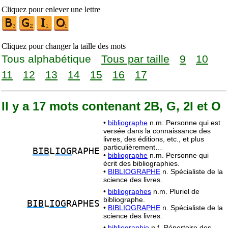
Cliquez pour enlever une lettre
Cliquez pour changer la taille des mots
Tous alphabétique
Tous par taille
9
10
11
12
13
14
15
16
17
Il y a 17 mots contenant 2B, G, 2I et O
•
bibliographe
n.m. Personne qui est
versée dans la connaissance des
livres, des éditions, etc., et plus
particulièrement…
BIB
L
IOG
RAPHE
•
bibliographe
n.m. Personne qui
écrit des bibliographies.
•
BIBLIOGRAPHE
n. Spécialiste de la
science des livres.
•
bibliographes
n.m. Pluriel de
bibliographe.
BIB
L
IOG
RAPHES
•
BIBLIOGRAPHE
n. Spécialiste de la
science des livres.
•
bibliographie
n.f. Répertoire des