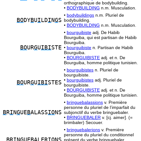
orthographique de bodybuilding.
•
BODYBUILDING
n.m. Musculation.
•
bodybuildings
n.m. Pluriel de
BO
DY
B
U
I
LD
I
N
G
S
bodybuilding.
•
BODYBUILDING
n.m. Musculation.
•
bourguibiste
adj. De Habib
Bourguiba, qui est partisan de Habib
Bourguiba.
BO
UR
G
U
IBI
STE
•
bourguibiste
n. Partisan de Habib
Bourguiba.
•
BOURGUIBISTE
adj. et n. De
Bourguiba, homme politique tunisien.
•
bourguibistes
n. Pluriel de
bourguibiste.
•
bourguibistes
adj. Pluriel de
BO
UR
G
U
IBI
STES
bourguibiste.
•
BOURGUIBISTE
adj. et n. De
Bourguiba, homme politique tunisien.
•
bringuebalassions
v. Première
personne du pluriel de l’imparfait du
B
R
I
N
G
UE
B
ALASS
IO
NS
subjonctif du verbe bringuebaler.
•
BRINGUEBALER
v. [cj. aimer]. (=
brimbaler) Secouer.
•
bringuebalerions
v. Première
personne du pluriel du conditionnel
B
R
I
N
G
UE
B
ALER
IO
NS
présent du verbe bringuebaler.