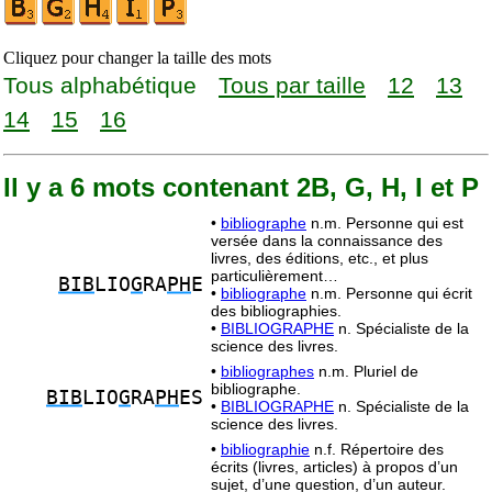
Cliquez pour changer la taille des mots
Tous alphabétique
Tous par taille
12
13
14
15
16
Il y a 6 mots contenant 2B, G, H, I et P
•
bibliographe
n.m. Personne qui est
versée dans la connaissance des
livres, des éditions, etc., et plus
particulièrement…
BIB
LIO
G
RA
PH
E
•
bibliographe
n.m. Personne qui écrit
des bibliographies.
•
BIBLIOGRAPHE
n. Spécialiste de la
science des livres.
•
bibliographes
n.m. Pluriel de
bibliographe.
BIB
LIO
G
RA
PH
ES
•
BIBLIOGRAPHE
n. Spécialiste de la
science des livres.
•
bibliographie
n.f. Répertoire des
écrits (livres, articles) à propos d’un
sujet, d’une question, d’un auteur.