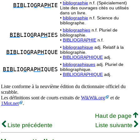
•
bibliographie
n.f. (Spécialement)
BIB
LIO
G
RA
PH
IE
Liste des ouvrages cités ou utilisés
dans un livre.
•
bibliographie
n.f. Science du
bibliographe.
•
bibliographies
n.f. Pluriel de
BIB
LIO
G
RA
PH
IES
bibliographie.
•
BIBLIOGRAPHIE
n.f.
•
bibliographique
adj. Relatif à la
BIB
LIO
G
RA
PH
IQUE
bibliographie.
•
BIBLIOGRAPHIQUE
adj.
•
bibliographiques
adj. Pluriel de
BIB
LIO
G
RA
PH
IQUES
bibliographique.
•
BIBLIOGRAPHIQUE
adj.
Liste conforme à la neuvième édition du dictionnaire officiel du
scrabble.
Les définitions sont de courts extraits de
WikWik.org
et de
1Mot.net
.
Haut de page
Liste précédente
Liste suivante