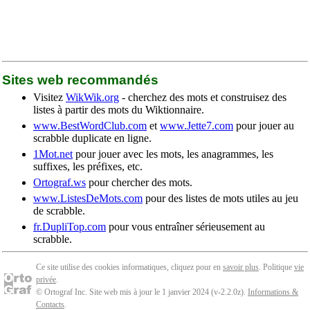
Sites web recommandés
Visitez
WikWik.org
- cherchez des mots et construisez des
listes à partir des mots du Wiktionnaire.
www.BestWordClub.com
et
www.Jette7.com
pour jouer au
scrabble duplicate en ligne.
1Mot.net
pour jouer avec les mots, les anagrammes, les
suffixes, les préfixes, etc.
Ortograf.ws
pour chercher des mots.
www.ListesDeMots.com
pour des listes de mots utiles au jeu
de scrabble.
fr.DupliTop.com
pour vous entraîner sérieusement au
scrabble.
Ce site utilise des cookies informatiques, cliquez pour en
savoir plus
. Politique
vie
privée
.
© Ortograf Inc. Site web mis à jour le 1 janvier 2024 (v-2.2.0
z
).
Informations &
Contacts
.