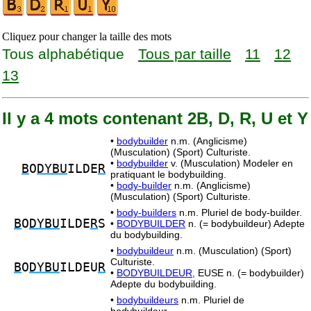
Cliquez pour changer la taille des mots
Tous alphabétique
Tous par taille
11
12
13
Il y a 4 mots contenant 2B, D, R, U et Y
•
bodybuilder
n.m. (Anglicisme)
(Musculation) (Sport) Culturiste.
•
bodybuilder
v. (Musculation) Modeler en
B
O
DYBU
ILDE
R
pratiquant le bodybuilding.
•
body-builder
n.m. (Anglicisme)
(Musculation) (Sport) Culturiste.
•
body-builders
n.m. Pluriel de body-builder.
B
O
DYBU
ILDE
R
S
•
BODYBUILDER
n. (= bodybuildeur) Adepte
du bodybuilding.
•
bodybuildeur
n.m. (Musculation) (Sport)
Culturiste.
B
O
DYBU
ILDEU
R
•
BODYBUILDEUR,
EUSE n. (= bodybuilder)
Adepte du bodybuilding.
•
bodybuildeurs
n.m. Pluriel de