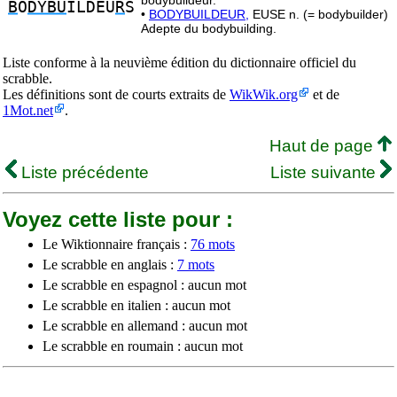
bodybuildeur.
B
O
DYBU
ILDEU
R
S
•
BODYBUILDEUR,
EUSE n. (= bodybuilder)
Adepte du bodybuilding.
Liste conforme à la neuvième édition du dictionnaire officiel du
scrabble.
Les définitions sont de courts extraits de
WikWik.org
et de
1Mot.net
.
Haut de page
Liste précédente
Liste suivante
Voyez cette liste pour :
Le Wiktionnaire français :
76 mots
Le scrabble en anglais :
7 mots
Le scrabble en espagnol : aucun mot
Le scrabble en italien : aucun mot
Le scrabble en allemand : aucun mot
Le scrabble en roumain : aucun mot