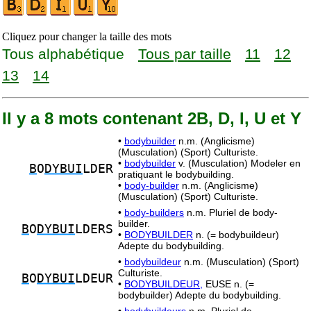
Cliquez pour changer la taille des mots
Tous alphabétique
Tous par taille
11
12
13
14
Il y a 8 mots contenant 2B, D, I, U et Y
•
bodybuilder
n.m. (Anglicisme)
(Musculation) (Sport) Culturiste.
•
bodybuilder
v. (Musculation) Modeler en
B
O
DYBUI
LDER
pratiquant le bodybuilding.
•
body-builder
n.m. (Anglicisme)
(Musculation) (Sport) Culturiste.
•
body-builders
n.m. Pluriel de body-
builder.
B
O
DYBUI
LDERS
•
BODYBUILDER
n. (= bodybuildeur)
Adepte du bodybuilding.
•
bodybuildeur
n.m. (Musculation) (Sport)
Culturiste.
B
O
DYBUI
LDEUR
•
BODYBUILDEUR,
EUSE n. (=
bodybuilder) Adepte du bodybuilding.