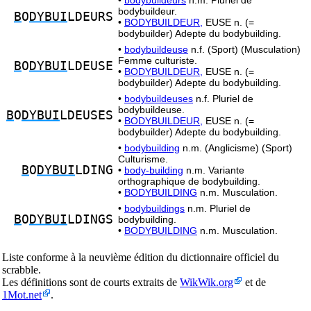
•
bodybuildeurs
n.m. Pluriel de
bodybuildeur.
B
O
DYBUI
LDEURS
•
BODYBUILDEUR,
EUSE n. (=
bodybuilder) Adepte du bodybuilding.
•
bodybuildeuse
n.f. (Sport) (Musculation)
Femme culturiste.
B
O
DYBUI
LDEUSE
•
BODYBUILDEUR,
EUSE n. (=
bodybuilder) Adepte du bodybuilding.
•
bodybuildeuses
n.f. Pluriel de
bodybuildeuse.
B
O
DYBUI
LDEUSES
•
BODYBUILDEUR,
EUSE n. (=
bodybuilder) Adepte du bodybuilding.
•
bodybuilding
n.m. (Anglicisme) (Sport)
Culturisme.
B
O
DYBUI
LDING
•
body-building
n.m. Variante
orthographique de bodybuilding.
•
BODYBUILDING
n.m. Musculation.
•
bodybuildings
n.m. Pluriel de
B
O
DYBUI
LDINGS
bodybuilding.
•
BODYBUILDING
n.m. Musculation.
Liste conforme à la neuvième édition du dictionnaire officiel du
scrabble.
Les définitions sont de courts extraits de
WikWik.org
et de
1Mot.net
.