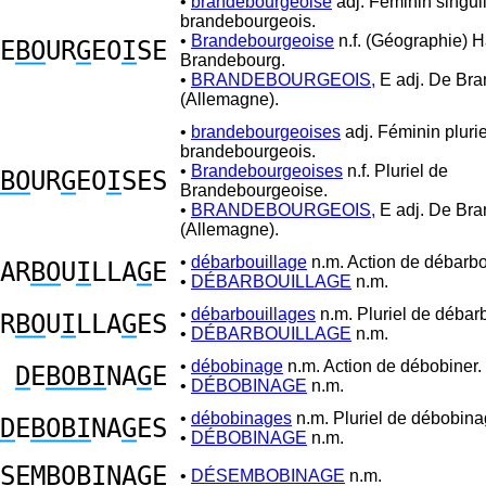
•
brandebourgeoise
adj. Féminin singul
brandebourgeois.
•
Brandebourgeoise
n.f. (Géographie) H
E
BO
UR
G
EO
I
SE
Brandebourg.
•
BRANDEBOURGEOIS,
E adj. De Br
(Allemagne).
•
brandebourgeoises
adj. Féminin plurie
brandebourgeois.
•
Brandebourgeoises
n.f. Pluriel de
BO
UR
G
EO
I
SES
Brandebourgeoise.
•
BRANDEBOURGEOIS,
E adj. De Br
(Allemagne).
•
débarbouillage
n.m. Action de débarbou
AR
BO
U
I
LLA
G
E
•
DÉBARBOUILLAGE
n.m.
•
débarbouillages
n.m. Pluriel de débarb
R
BO
U
I
LLA
G
ES
•
DÉBARBOUILLAGE
n.m.
•
débobinage
n.m. Action de débobiner.
D
E
BOBI
NA
G
E
•
DÉBOBINAGE
n.m.
•
débobinages
n.m. Pluriel de débobina
D
E
BOBI
NA
G
ES
•
DÉBOBINAGE
n.m.
SEM
BOBI
NA
G
E
•
DÉSEMBOBINAGE
n.m.