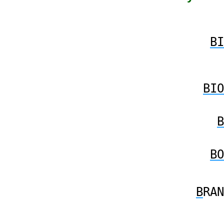
BI
BIO
B
BO
B
RAN