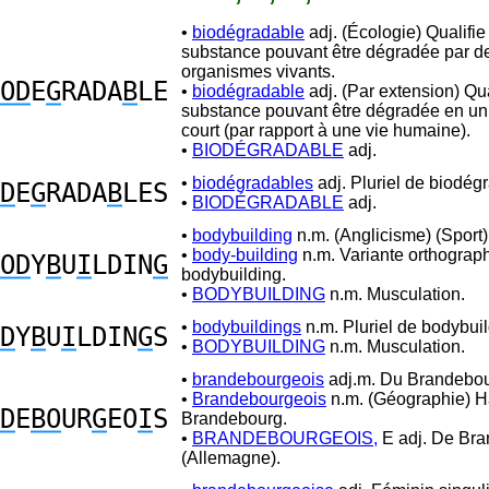
•
biodégradable
adj. (Écologie) Qualifie
substance pouvant être dégradée par d
organismes vivants.
OD
E
G
RADA
B
LE
•
biodégradable
adj. (Par extension) Qua
substance pouvant être dégradée en u
court (par rapport à une vie humaine).
•
BIODÉGRADABLE
adj.
•
biodégradables
adj. Pluriel de biodég
D
E
G
RADA
B
LES
•
BIODÉGRADABLE
adj.
•
bodybuilding
n.m. (Anglicisme) (Sport)
•
body-building
n.m. Variante orthograp
OD
Y
B
U
I
LDIN
G
bodybuilding.
•
BODYBUILDING
n.m. Musculation.
•
bodybuildings
n.m. Pluriel de bodybuil
D
Y
B
U
I
LDIN
G
S
•
BODYBUILDING
n.m. Musculation.
•
brandebourgeois
adj.m. Du Brandebou
•
Brandebourgeois
n.m. (Géographie) H
D
E
BO
UR
G
EO
I
S
Brandebourg.
•
BRANDEBOURGEOIS,
E adj. De Br
(Allemagne).