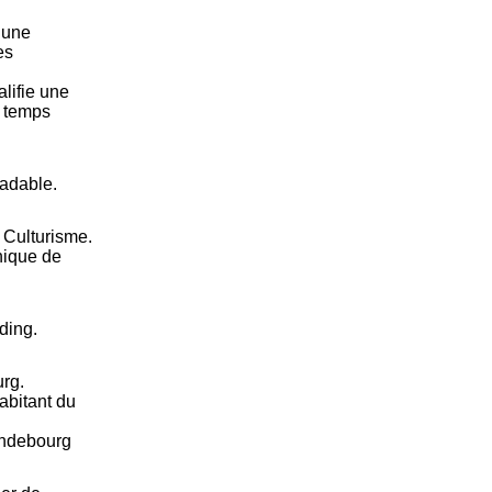
 une
es
lifie une
n temps
radable.
 Culturisme.
hique de
ding.
rg.
abitant du
andebourg