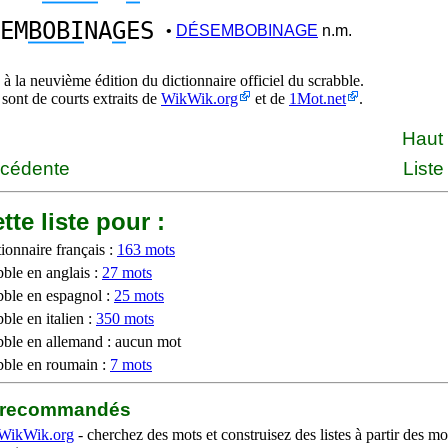
EM
BOBI
NA
G
ES
•
DÉSEMBOBINAGE
n.m.
à la neuvième édition du dictionnaire officiel du scrabble.
 sont de courts extraits de
WikWik.org
et de
1Mot.net
.
Haut
écédente
Liste
tte liste pour :
ionnaire français :
163 mots
bble en anglais :
27 mots
bble en espagnol :
25 mots
ble en italien :
350 mots
bble en allemand : aucun mot
bble en roumain :
7 mots
b recommandés
WikWik.org
- cherchez des mots et construisez des listes à partir des mo