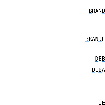
B
RAN
D
B
RAN
D
E
D
E
B
D
E
B
A
D
E