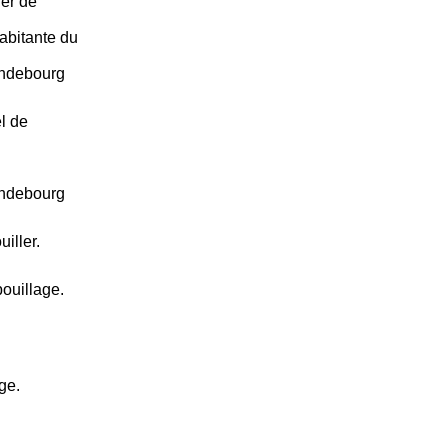
ier de
abitante du
andebourg
l de
andebourg
iller.
ouillage.
ge.