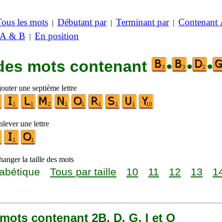
Tous les mots
Débutant par
Terminant par
Contenant
|
|
|
 A & B
En position
|
 des mots contenant
•
•
•
outer une septième lettre
lever une lettre
anger la taille des mots
abétique
Tous par taille
10
11
12
13
1
3 mots contenant 2B, D, G, I et O