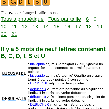
Cliquez pour changer la taille des mots
Tous alphabétique
Tous par taille
8
9
10
11
12
13
14
15
16
17
18
19
20
21
Il y a 5 mots de neuf lettres contenant
B, C, D, I, S et U
•
bicuspidé
adj.m. (Botanique) (Vieilli) Qualifie un
organe, fendu au sommet, et terminé par deux
pointes.
BICUS
PI
D
E
•
bicuspidé
adj.m. (Anatomie) Qualifie un organe
terminé par deux pointes à son sommet.
•
BICUSPIDE
adj. Qui a deux pointes.
•
débuchais
v. Première personne du singulier de
l’indicatif imparfait du verbe débucher.
•
débuchais
v. Deuxième personne du singulier de
D
E
BUC
HA
IS
l’indicatif imparfait du verbe débucher.
•
DÉBUCHER
v. [cj. aimer]. Sortir du bois, en
parlant du gibier. - Faire sortir (du gibier) du bois.