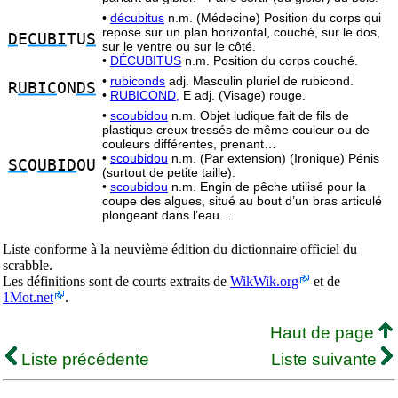
•
décubitus
n.m. (Médecine) Position du corps qui
repose sur un plan horizontal, couché, sur le dos,
D
E
CUBI
TU
S
sur le ventre ou sur le côté.
•
DÉCUBITUS
n.m. Position du corps couché.
•
rubiconds
adj. Masculin pluriel de rubicond.
R
UBIC
ON
DS
•
RUBICOND,
E adj. (Visage) rouge.
•
scoubidou
n.m. Objet ludique fait de fils de
plastique creux tressés de même couleur ou de
couleurs différentes, prenant…
•
scoubidou
n.m. (Par extension) (Ironique) Pénis
SC
O
UBID
OU
(surtout de petite taille).
•
scoubidou
n.m. Engin de pêche utilisé pour la
coupe des algues, situé au bout d’un bras articulé
plongeant dans l’eau…
Liste conforme à la neuvième édition du dictionnaire officiel du
scrabble.
Les définitions sont de courts extraits de
WikWik.org
et de
1Mot.net
.
Haut de page
Liste précédente
Liste suivante