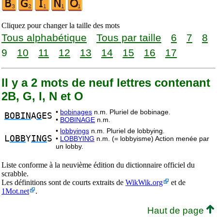
Cliquez pour changer la taille des mots
Tous alphabétique
Tous par taille
6
7
8
9
10
11
12
13
14
15
16
17
Il y a 2 mots de neuf lettres contenant
2B, G, I, N et O
•
bobinages
n.m. Pluriel de bobinage.
BOBIN
A
G
ES
•
BOBINAGE
n.m.
•
lobbyings
n.m. Pluriel de lobbying.
L
OBB
Y
ING
S
•
LOBBYING
n.m. (= lobbyisme) Action menée par
un lobby.
Liste conforme à la neuvième édition du dictionnaire officiel du
scrabble.
Les définitions sont de courts extraits de
WikWik.org
et de
1Mot.net
.
Haut de page