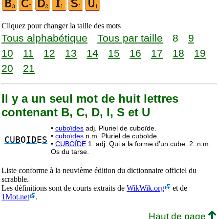
Cliquez pour changer la taille des mots
Tous alphabétique
Tous par taille
8
9
10
11
12
13
14
15
16
17
18
19
20
21
Il y a un seul mot de huit lettres
contenant B, C, D, I, S et U
•
cuboïdes
adj. Pluriel de cuboïde.
•
cuboïdes
n.m. Pluriel de cuboïde.
CUB
O
ID
E
S
•
CUBOÏDE
1. adj. Qui a la forme d’un cube. 2. n.m.
Os du tarse.
Liste conforme à la neuvième édition du dictionnaire officiel du
scrabble.
Les définitions sont de courts extraits de
WikWik.org
et de
1Mot.net
.
Haut de page