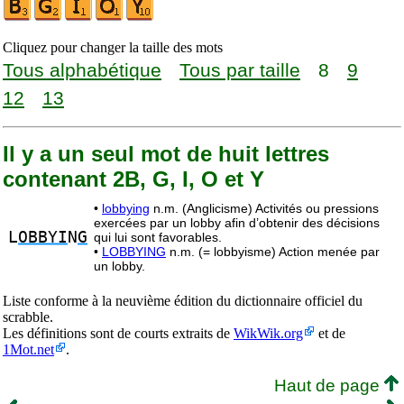
Cliquez pour changer la taille des mots
Tous alphabétique
Tous par taille
8
9
12
13
Il y a un seul mot de huit lettres
contenant 2B, G, I, O et Y
•
lobbying
n.m. (Anglicisme) Activités ou pressions
exercées par un lobby afin d’obtenir des décisions
L
OBBYI
N
G
qui lui sont favorables.
•
LOBBYING
n.m. (= lobbyisme) Action menée par
un lobby.
Liste conforme à la neuvième édition du dictionnaire officiel du
scrabble.
Les définitions sont de courts extraits de
WikWik.org
et de
1Mot.net
.
Haut de page