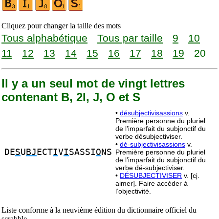
Cliquez pour changer la taille des mots
Tous alphabétique
Tous par taille
9
10
11
12
13
14
15
16
17
18
19
20
Il y a un seul mot de vingt lettres
contenant B, 2I, J, O et S
•
désubjectivisassions
v.
Première personne du pluriel
de l’imparfait du subjonctif du
verbe désubjectiviser.
•
dé-subjectivisassions
v.
DE
S
U
BJ
ECT
I
V
I
SASSI
O
NS
Première personne du pluriel
de l’imparfait du subjonctif du
verbe dé-subjectiviser.
•
DÉSUBJECTIVISER
v. [cj.
aimer]. Faire accéder à
l’objectivité.
Liste conforme à la neuvième édition du dictionnaire officiel du
scrabble.