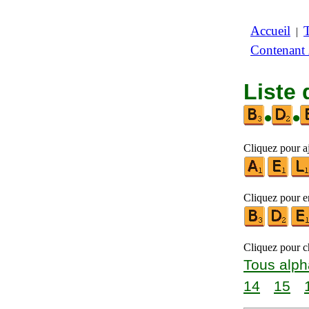
Accueil
|
Contenant
Liste 
•
•
Cliquez pour aj
Cliquez pour en
Cliquez pour ch
Tous alph
14
15