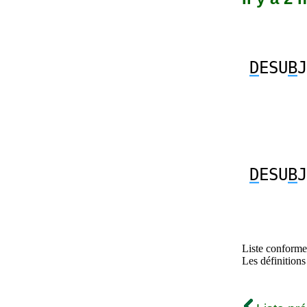
D
ESU
B
J
D
ESU
B
J
Liste conforme 
Les définitions