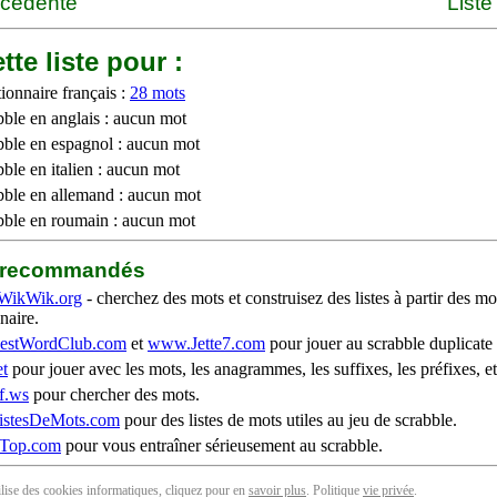
écédente
Liste
tte liste pour :
ionnaire français :
28 mots
bble en anglais : aucun mot
bble en espagnol : aucun mot
ble en italien : aucun mot
bble en allemand : aucun mot
bble en roumain : aucun mot
b recommandés
WikWik.org
- cherchez des mots et construisez des listes à partir des mo
naire.
stWordClub.com
et
www.Jette7.com
pour jouer au scrabble duplicate 
t
pour jouer avec les mots, les anagrammes, les suffixes, les préfixes, et
f.ws
pour chercher des mots.
stesDeMots.com
pour des listes de mots utiles au jeu de scrabble.
iTop.com
pour vous entraîner sérieusement au scrabble.
tilise des cookies informatiques, cliquez pour en
savoir plus
. Politique
vie privée
.