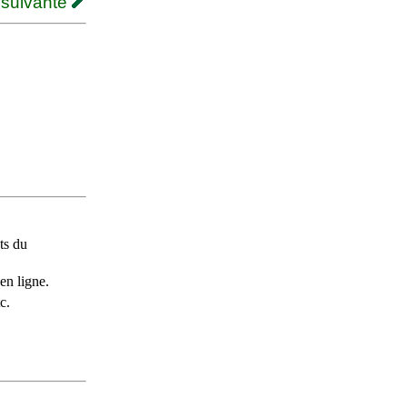
 suivante
ts du
en ligne.
c.