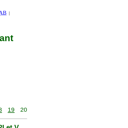
 AB
|
nant
8
19
20
2I et V