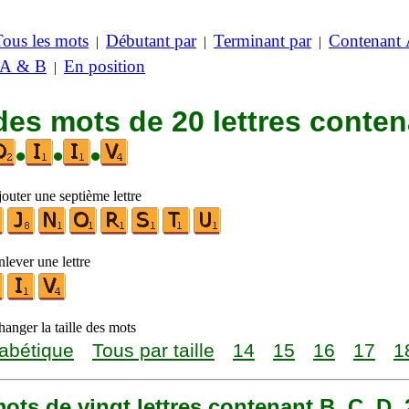
Tous les mots
Débutant par
Terminant par
Contenant
|
|
|
 A & B
En position
|
des mots de 20 lettres conte
•
•
•
outer une septième lettre
lever une lettre
anger la taille des mots
abétique
Tous par taille
14
15
16
17
1
 mots de vingt lettres contenant B, C, D, 