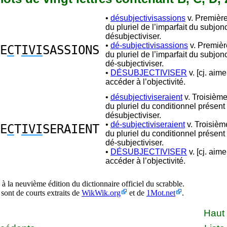
•
désubjectivisassions
v. Premièr
du pluriel de l’imparfait du subjon
désubjectiviser.
•
dé-subjectivisassions
v. Premiè
E
C
T
IVI
SASSIONS
du pluriel de l’imparfait du subjon
dé-subjectiviser.
•
DÉSUBJECTIVISER
v. [cj. aime
accéder à l’objectivité.
•
désubjectiviseraient
v. Troisièm
du pluriel du conditionnel présent
désubjectiviser.
•
dé-subjectiviseraient
v. Troisiè
E
C
T
IVI
SERAIENT
du pluriel du conditionnel présent
dé-subjectiviser.
•
DÉSUBJECTIVISER
v. [cj. aime
accéder à l’objectivité.
à la neuvième édition du dictionnaire officiel du scrabble.
 sont de courts extraits de
WikWik.org
et de
1Mot.net
.
Haut