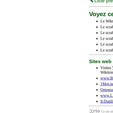
Liste pr
Voyez ce
Le Wikt
Le scra
Le scra
Le scrab
Le scra
Le scra
Sites we
Visitez
Wiktion
www.Be
1Mot.ne
Ortogra
www.Li
fr.Dupl
Ce site u