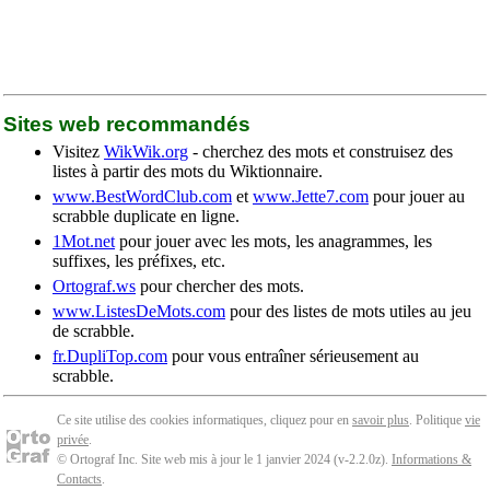
Sites web recommandés
Visitez
WikWik.org
- cherchez des mots et construisez des
listes à partir des mots du Wiktionnaire.
www.BestWordClub.com
et
www.Jette7.com
pour jouer au
scrabble duplicate en ligne.
1Mot.net
pour jouer avec les mots, les anagrammes, les
suffixes, les préfixes, etc.
Ortograf.ws
pour chercher des mots.
www.ListesDeMots.com
pour des listes de mots utiles au jeu
de scrabble.
fr.DupliTop.com
pour vous entraîner sérieusement au
scrabble.
Ce site utilise des cookies informatiques, cliquez pour en
savoir plus
. Politique
vie
privée
.
© Ortograf Inc. Site web mis à jour le 1 janvier 2024 (v-2.2.0
z
).
Informations &
Contacts
.