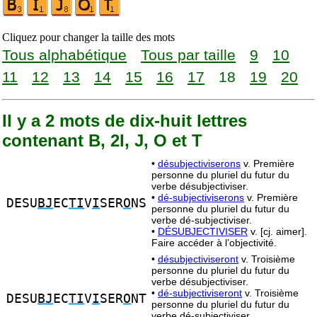
Cliquez pour changer la taille des mots
Tous alphabétique
Tous par taille
9
10
11
12
13
14
15
16
17
18
19
20
Il y a 2 mots de dix-huit lettres
contenant B, 2I, J, O et T
•
désubjectiviserons
v. Première
personne du pluriel du futur du
verbe désubjectiviser.
•
dé-subjectiviserons
v. Première
DESU
BJ
EC
TI
V
I
SER
O
NS
personne du pluriel du futur du
verbe dé-subjectiviser.
•
DÉSUBJECTIVISER
v. [cj. aimer].
Faire accéder à l’objectivité.
•
désubjectiviseront
v. Troisième
personne du pluriel du futur du
verbe désubjectiviser.
•
dé-subjectiviseront
v. Troisième
DESU
BJ
EC
TI
V
I
SER
O
NT
personne du pluriel du futur du
verbe dé-subjectiviser.