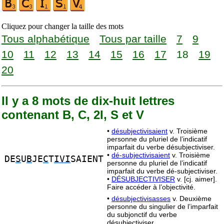
Cliquez pour changer la taille des mots
Tous alphabétique
Tous par taille
7
9
10
11
12
13
14
15
16
17
18
19
20
Il y a 8 mots de dix-huit lettres
contenant B, C, 2I, S et V
•
désubjectivisaient
v. Troisième
personne du pluriel de l’indicatif
imparfait du verbe désubjectiviser.
•
dé-subjectivisaient
v. Troisième
DE
S
U
B
JE
C
T
IVI
SAIENT
personne du pluriel de l’indicatif
imparfait du verbe dé-subjectiviser.
•
DÉSUBJECTIVISER
v. [cj. aimer].
Faire accéder à l’objectivité.
•
désubjectivisasses
v. Deuxième
personne du singulier de l’imparfait
du subjonctif du verbe
désubjectiviser.