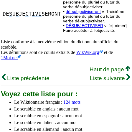
personne du pluriel du futur du
verbe désubjectiviser.
•
dé-subjectiviseront
v. Troisième
DE
S
U
B
JE
C
T
IVI
SERONT
personne du pluriel du futur du
verbe dé-subjectiviser.
•
DÉSUBJECTIVISER
v. [cj. aimer].
Faire accéder à l’objectivité.
Liste conforme à la neuvième édition du dictionnaire officiel du
scrabble.
Les définitions sont de courts extraits de
WikWik.org
et de
1Mot.net
.
Haut de page
Liste précédente
Liste suivante
Voyez cette liste pour :
Le Wiktionnaire français :
124 mots
Le scrabble en anglais : aucun mot
Le scrabble en espagnol : aucun mot
Le scrabble en italien : aucun mot
Le scrabble en allemand : aucun mot