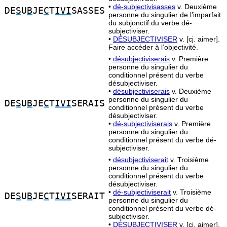
•
dé-subjectivisasses
v. Deuxième
DE
S
U
B
JE
C
T
IVI
SASSES
personne du singulier de l’imparfait
du subjonctif du verbe dé-
subjectiviser.
•
DÉSUBJECTIVISER
v. [cj. aimer].
Faire accéder à l’objectivité.
•
désubjectiviserais
v. Première
personne du singulier du
conditionnel présent du verbe
désubjectiviser.
•
désubjectiviserais
v. Deuxième
personne du singulier du
DE
S
U
B
JE
C
T
IVI
SERAIS
conditionnel présent du verbe
désubjectiviser.
•
dé-subjectiviserais
v. Première
personne du singulier du
conditionnel présent du verbe dé-
subjectiviser.
•
désubjectiviserait
v. Troisième
personne du singulier du
conditionnel présent du verbe
désubjectiviser.
•
dé-subjectiviserait
v. Troisième
DE
S
U
B
JE
C
T
IVI
SERAIT
personne du singulier du
conditionnel présent du verbe dé-
subjectiviser.
•
DÉSUBJECTIVISER
v. [cj. aimer].