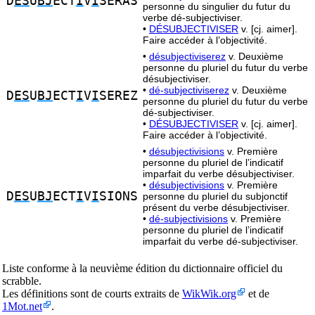
D
ES
U
BJ
ECT
I
V
I
SERAS
personne du singulier du futur du
verbe dé-subjectiviser.
•
DÉSUBJECTIVISER
v. [cj. aimer].
Faire accéder à l’objectivité.
•
désubjectiviserez
v. Deuxième
personne du pluriel du futur du verbe
désubjectiviser.
•
dé-subjectiviserez
v. Deuxième
D
ES
U
BJ
ECT
I
V
I
SEREZ
personne du pluriel du futur du verbe
dé-subjectiviser.
•
DÉSUBJECTIVISER
v. [cj. aimer].
Faire accéder à l’objectivité.
•
désubjectivisions
v. Première
personne du pluriel de l’indicatif
imparfait du verbe désubjectiviser.
•
désubjectivisions
v. Première
D
ES
U
BJ
ECT
I
V
I
SIONS
personne du pluriel du subjonctif
présent du verbe désubjectiviser.
•
dé-subjectivisions
v. Première
personne du pluriel de l’indicatif
imparfait du verbe dé-subjectiviser.
Liste conforme à la neuvième édition du dictionnaire officiel du
scrabble.
Les définitions sont de courts extraits de
WikWik.org
et de
1Mot.net
.