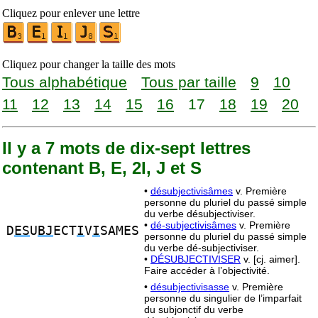
Cliquez pour enlever une lettre
Cliquez pour changer la taille des mots
Tous alphabétique
Tous par taille
9
10
11
12
13
14
15
16
17
18
19
20
Il y a 7 mots de dix-sept lettres
contenant B, E, 2I, J et S
•
désubjectivisâmes
v. Première
personne du pluriel du passé simple
du verbe désubjectiviser.
•
dé-subjectivisâmes
v. Première
D
ES
U
BJ
ECT
I
V
I
SAMES
personne du pluriel du passé simple
du verbe dé-subjectiviser.
•
DÉSUBJECTIVISER
v. [cj. aimer].
Faire accéder à l’objectivité.
•
désubjectivisasse
v. Première
personne du singulier de l’imparfait
du subjonctif du verbe