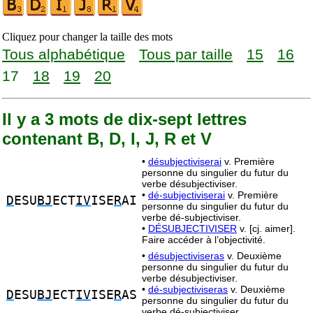
Cliquez pour changer la taille des mots
Tous alphabétique
Tous par taille
15
16
17
18
19
20
Il y a 3 mots de dix-sept lettres
contenant B, D, I, J, R et V
•
désubjectiviserai
v. Première
personne du singulier du futur du
verbe désubjectiviser.
•
dé-subjectiviserai
v. Première
D
ESU
BJ
ECT
IV
ISE
R
AI
personne du singulier du futur du
verbe dé-subjectiviser.
•
DÉSUBJECTIVISER
v. [cj. aimer].
Faire accéder à l’objectivité.
•
désubjectiviseras
v. Deuxième
personne du singulier du futur du
verbe désubjectiviser.
•
dé-subjectiviseras
v. Deuxième
D
ESU
BJ
ECT
IV
ISE
R
AS
personne du singulier du futur du
verbe dé-subjectiviser.