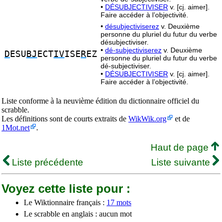
•
DÉSUBJECTIVISER
v. [cj. aimer].
Faire accéder à l’objectivité.
•
désubjectiviserez
v. Deuxième
personne du pluriel du futur du verbe
désubjectiviser.
•
dé-subjectiviserez
v. Deuxième
D
ESU
BJ
ECT
IV
ISE
R
EZ
personne du pluriel du futur du verbe
dé-subjectiviser.
•
DÉSUBJECTIVISER
v. [cj. aimer].
Faire accéder à l’objectivité.
Liste conforme à la neuvième édition du dictionnaire officiel du
scrabble.
Les définitions sont de courts extraits de
WikWik.org
et de
1Mot.net
.
Haut de page
Liste précédente
Liste suivante
Voyez cette liste pour :
Le Wiktionnaire français :
17 mots
Le scrabble en anglais : aucun mot