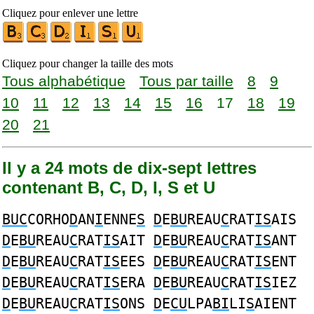
Cliquez pour enlever une lettre
Cliquez pour changer la taille des mots
Tous alphabétique
Tous par taille
8
9
10
11
12
13
14
15
16
17
18
19
20
21
Il y a 24 mots de dix-sept lettres
contenant B, C, D, I, S et U
BUC
CORHO
D
AN
I
ENNE
S
D
E
BU
REAU
C
RAT
IS
AIS
D
E
BU
REAU
C
RAT
IS
AIT
D
E
BU
REAU
C
RAT
IS
ANT
D
E
BU
REAU
C
RAT
IS
EES
D
E
BU
REAU
C
RAT
IS
ENT
D
E
BU
REAU
C
RAT
IS
ERA
D
E
BU
REAU
C
RAT
IS
IEZ
D
E
BU
REAU
C
RAT
IS
ONS
D
E
CU
LPA
BI
LI
S
AIENT