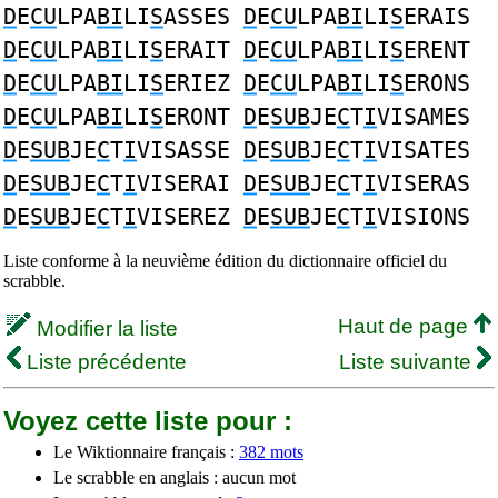
D
E
CU
LPA
BI
LI
S
ASSES
D
E
CU
LPA
BI
LI
S
ERAIS
D
E
CU
LPA
BI
LI
S
ERAIT
D
E
CU
LPA
BI
LI
S
ERENT
D
E
CU
LPA
BI
LI
S
ERIEZ
D
E
CU
LPA
BI
LI
S
ERONS
D
E
CU
LPA
BI
LI
S
ERONT
D
E
SUB
JE
C
T
I
VISAMES
D
E
SUB
JE
C
T
I
VISASSE
D
E
SUB
JE
C
T
I
VISATES
D
E
SUB
JE
C
T
I
VISERAI
D
E
SUB
JE
C
T
I
VISERAS
D
E
SUB
JE
C
T
I
VISEREZ
D
E
SUB
JE
C
T
I
VISIONS
Liste conforme à la neuvième édition du dictionnaire officiel du
scrabble.
Haut de page
Modifier la liste
Liste précédente
Liste suivante
Voyez cette liste pour :
Le Wiktionnaire français :
382 mots
Le scrabble en anglais : aucun mot