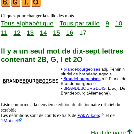
Cliquez pour changer la taille des mots
Tous alphabétique
Tous par taille
9
10
11
12
13
14
15
16
17
Il y a un seul mot de dix-sept lettres
contenant 2B, G, I et 2O
•
brandebourgeoises
adj. Féminin
pluriel de brandebourgeois.
•
Brandebourgeoises
n.f. Pluriel de
B
RANDE
BO
UR
G
E
OI
SES
Brandebourgeoise.
•
BRANDEBOURGEOIS,
E adj. De
Brandebourg (Allemagne).
Liste conforme à la neuvième édition du dictionnaire officiel du
scrabble.
Les définitions sont de courts extraits de
WikWik.org
et de
1Mot.net
.
Haut de page