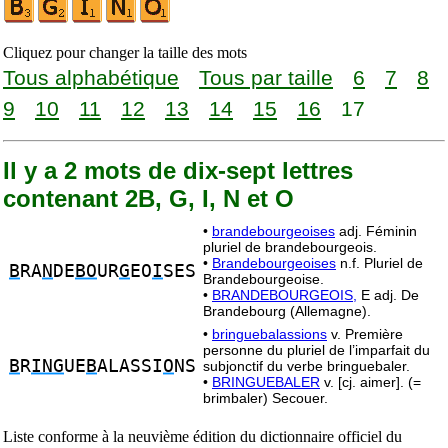
Cliquez pour changer la taille des mots
Tous alphabétique
Tous par taille
6
7
8
9
10
11
12
13
14
15
16
17
Il y a 2 mots de dix-sept lettres
contenant 2B, G, I, N et O
•
brandebourgeoises
adj. Féminin
pluriel de brandebourgeois.
•
Brandebourgeoises
n.f. Pluriel de
B
RA
N
DE
BO
UR
G
EO
I
SES
Brandebourgeoise.
•
BRANDEBOURGEOIS,
E adj. De
Brandebourg (Allemagne).
•
bringuebalassions
v. Première
personne du pluriel de l’imparfait du
B
R
ING
UE
B
ALASSI
O
NS
subjonctif du verbe bringuebaler.
•
BRINGUEBALER
v. [cj. aimer]. (=
brimbaler) Secouer.
Liste conforme à la neuvième édition du dictionnaire officiel du