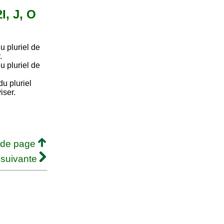
I, J, O
u pluriel de
.
u pluriel de
u pluriel
iser.
 de page
 suivante