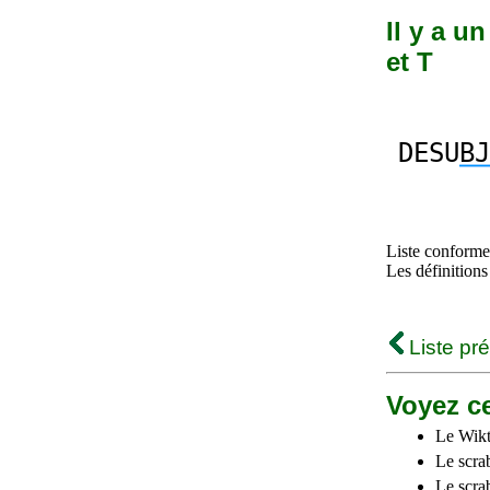
Il y a u
et T
DESU
BJ
Liste conforme 
Les définitions
Liste pr
Voyez ce
Le Wikt
Le scra
Le scra