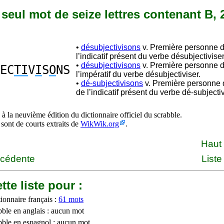
n seul mot de seize lettres contenant B, 2
•
désubjectivisons
v. Première personne d
l’indicatif présent du verbe désubjectiviser
•
désubjectivisons
v. Première personne d
EC
TI
V
I
S
O
NS
l’impératif du verbe désubjectiviser.
•
dé-subjectivisons
v. Première personne d
de l’indicatif présent du verbe dé-subjectiv
à la neuvième édition du dictionnaire officiel du scrabble.
 sont de courts extraits de
WikWik.org
.
Haut
écédente
Liste
tte liste pour :
ionnaire français :
61 mots
bble en anglais : aucun mot
bble en espagnol : aucun mot