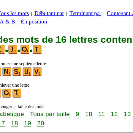
Tous les mots
Débutant par
Terminant par
Contenant
|
|
|
 A & B
En position
|
des mots de 16 lettres conte
•
•
•
outer une septième lettre
lever une lettre
anger la taille des mots
abétique
Tous par taille
9
10
11
12
13
17
18
19
20