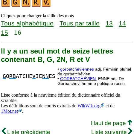
Cliquez pour changer la taille des mots
Tous alphabétique
Tous par taille
13
14
15
16
Il y a un seul mot de seize lettres
contenant B, G, 2N, R et V
•
gorbatchéviennes
adj. Féminin pluriel
de gorbatchévien.
G
O
RB
ATCHE
V
IE
NN
ES
•
GORBATCHÉVIEN,
ENNE adj. De
Gorbatchev, homme politique russe.
Liste conforme à la neuvième édition du dictionnaire officiel du
scrabble.
Les définitions sont de courts extraits de
WikWik.org
et de
1Mot.net
.
Haut de page
Liste précédente
Liste suivante