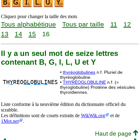
Cliquez pour changer la taille des mots
Tous alphabétique
Tous par taille
11
12
13
14
15
16
Il y a un seul mot de seize lettres
contenant B, G, I, L, U et Y
•
thyréoglobulines
n.f. Pluriel de
thyréoglobuline.
TH
Y
REO
GL
O
BU
L
I
NES
•
THYRÉOGLOBULINE
n.f. (=
thyroglobuline) Protéine des vésicules
thyroïdiennes.
Liste conforme à la neuvième édition du dictionnaire officiel du
scrabble.
Les définitions sont de courts extraits de
WikWik.org
et de
1Mot.net
.
Haut de page