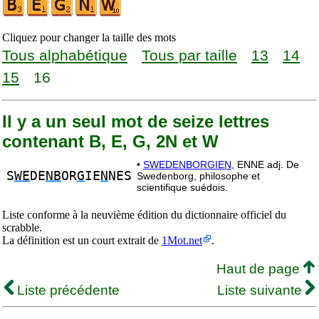
Cliquez pour changer la taille des mots
Tous alphabétique
Tous par taille
13
14
15
16
Il y a un seul mot de seize lettres
contenant B, E, G, 2N et W
•
SWEDENBORGIEN,
ENNE adj. De
S
WE
DE
NB
OR
G
IE
N
NES
Swedenborg, philosophe et
scientifique suédois.
Liste conforme à la neuvième édition du dictionnaire officiel du
scrabble.
La définition est un court extrait de
1Mot.net
.
Haut de page
Liste précédente
Liste suivante