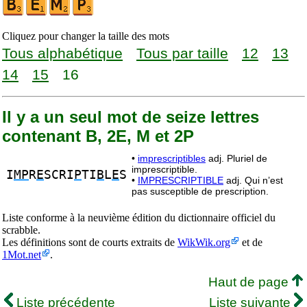
Cliquez pour changer la taille des mots
Tous alphabétique
Tous par taille
12
13
14
15
16
Il y a un seul mot de seize lettres
contenant B, 2E, M et 2P
•
imprescriptibles
adj. Pluriel de
imprescriptible.
I
MP
R
E
SCRI
P
TI
B
L
E
S
•
IMPRESCRIPTIBLE
adj. Qui n’est
pas susceptible de prescription.
Liste conforme à la neuvième édition du dictionnaire officiel du
scrabble.
Les définitions sont de courts extraits de
WikWik.org
et de
1Mot.net
.
Haut de page
Liste précédente
Liste suivante