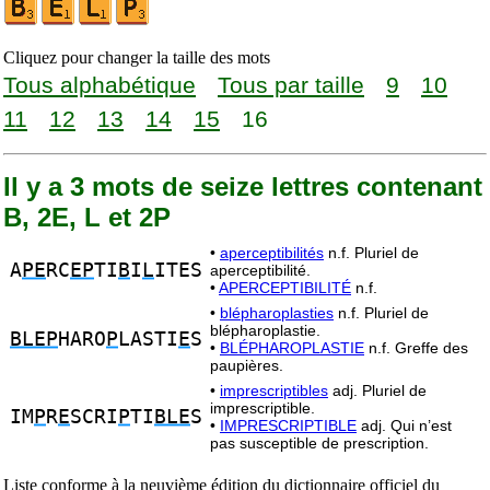
Cliquez pour changer la taille des mots
Tous alphabétique
Tous par taille
9
10
11
12
13
14
15
16
Il y a 3 mots de seize lettres contenant
B, 2E, L et 2P
•
aperceptibilités
n.f. Pluriel de
A
PE
RC
EP
TI
B
I
L
ITES
aperceptibilité.
•
APERCEPTIBILITÉ
n.f.
•
blépharoplasties
n.f. Pluriel de
blépharoplastie.
BLEP
HARO
P
LASTI
E
S
•
BLÉPHAROPLASTIE
n.f. Greffe des
paupières.
•
imprescriptibles
adj. Pluriel de
imprescriptible.
IM
P
R
E
SCRI
P
TI
BLE
S
•
IMPRESCRIPTIBLE
adj. Qui n’est
pas susceptible de prescription.
Liste conforme à la neuvième édition du dictionnaire officiel du