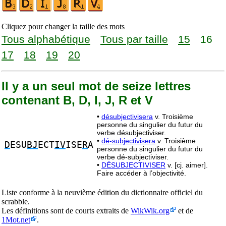
Cliquez pour changer la taille des mots
Tous alphabétique
Tous par taille
15
16
17
18
19
20
Il y a un seul mot de seize lettres
contenant B, D, I, J, R et V
•
désubjectivisera
v. Troisième
personne du singulier du futur du
verbe désubjectiviser.
•
dé-subjectivisera
v. Troisième
D
ESU
BJ
ECT
IV
ISE
R
A
personne du singulier du futur du
verbe dé-subjectiviser.
•
DÉSUBJECTIVISER
v. [cj. aimer].
Faire accéder à l’objectivité.
Liste conforme à la neuvième édition du dictionnaire officiel du
scrabble.
Les définitions sont de courts extraits de
WikWik.org
et de
1Mot.net
.