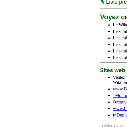
Liste pr
Voyez ce
Le Wikt
Le scra
Le scra
Le scrab
Le scra
Le scra
Sites we
Visitez
Wiktion
www.Be
1Mot.ne
Ortogra
www.Li
fr.Dupl
Ce site u