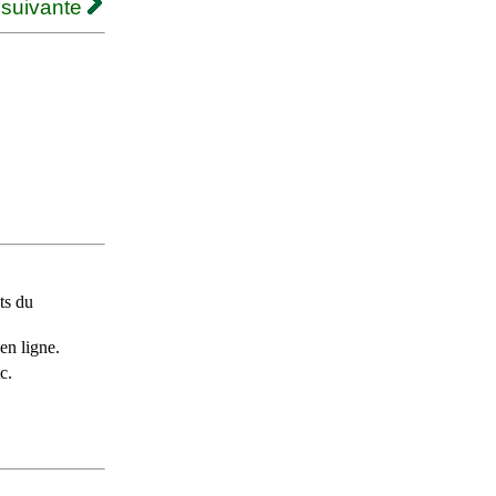
 suivante
ts du
en ligne.
c.