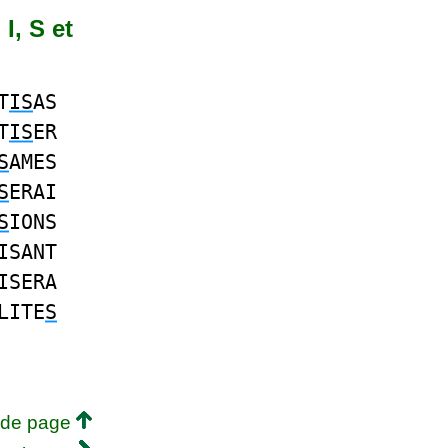
I, S et
T
IS
AS
T
IS
ER
S
AMES
S
ERAI
S
IONS
ISANT
ISERA
LITE
S
 de page