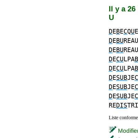
Il y a 2
U
D
E
B
E
C
Q
U
D
E
BU
REA
D
E
BU
REA
D
E
CU
LPA
D
E
CU
LPA
D
E
SUB
JE
D
E
SUB
JE
D
E
SUB
JE
RE
DIS
TR
Liste conforme 
Modifier 