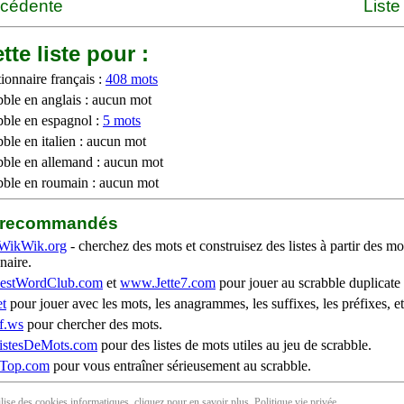
écédente
Liste
tte liste pour :
ionnaire français :
408 mots
bble en anglais : aucun mot
bble en espagnol :
5 mots
ble en italien : aucun mot
bble en allemand : aucun mot
bble en roumain : aucun mot
b recommandés
WikWik.org
- cherchez des mots et construisez des listes à partir des mo
naire.
stWordClub.com
et
www.Jette7.com
pour jouer au scrabble duplicate 
t
pour jouer avec les mots, les anagrammes, les suffixes, les préfixes, et
f.ws
pour chercher des mots.
stesDeMots.com
pour des listes de mots utiles au jeu de scrabble.
iTop.com
pour vous entraîner sérieusement au scrabble.
tilise des cookies informatiques, cliquez pour en
savoir plus
. Politique
vie privée
.