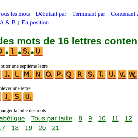
Tous les mots
Débutant par
Terminant par
Contenant
|
|
|
 A & B
En position
|
des mots de 16 lettres conte
•
•
•
outer une septième lettre
lever une lettre
anger la taille des mots
abétique
Tous par taille
8
9
10
11
12
17
18
19
20
21