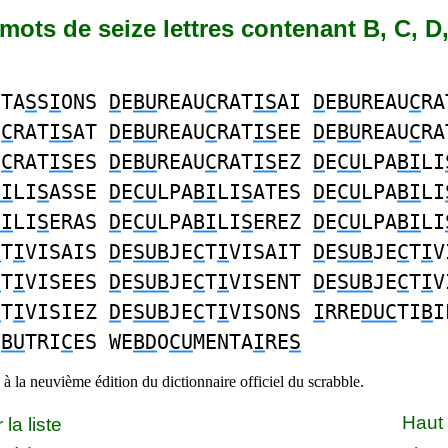
6 mots de seize lettres contenant B, C, D, 
ETA
S
S
I
ONS
D
E
BU
REAU
C
RAT
IS
AI
D
E
BU
REAU
C
RA
U
C
RAT
IS
AT
D
E
BU
REAU
C
RAT
IS
EE
D
E
BU
REAU
C
RA
U
C
RAT
IS
ES
D
E
BU
REAU
C
RAT
IS
EZ
D
E
CU
LPA
BI
LI
BI
LI
S
ASSE
D
E
CU
LPA
BI
LI
S
ATES
D
E
CU
LPA
BI
LI
BI
LI
S
ERAS
D
E
CU
LPA
BI
LI
S
EREZ
D
E
CU
LPA
BI
LI
C
T
I
VISAIS
D
E
SUB
JE
C
T
I
VISAIT
D
E
SUB
JE
C
T
I
V
C
T
I
VISEES
D
E
SUB
JE
C
T
I
VISENT
D
E
SUB
JE
C
T
I
V
C
T
I
VISIEZ
D
E
SUB
JE
C
T
I
VISONS
I
RRE
DUC
TI
B
I
I
BU
TRI
C
ES WE
BD
O
CU
MENTA
I
RE
S
à la neuvième édition du dictionnaire officiel du scrabble.
Haut
la liste