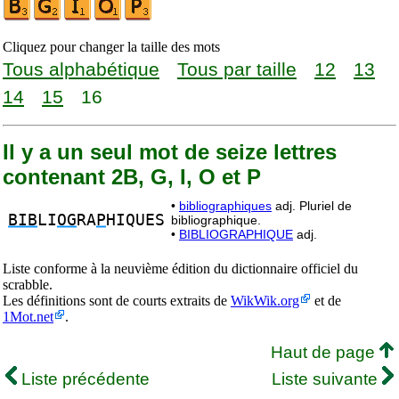
Cliquez pour changer la taille des mots
Tous alphabétique
Tous par taille
12
13
14
15
16
Il y a un seul mot de seize lettres
contenant 2B, G, I, O et P
•
bibliographiques
adj. Pluriel de
BIB
LI
OG
RA
P
HIQUES
bibliographique.
•
BIBLIOGRAPHIQUE
adj.
Liste conforme à la neuvième édition du dictionnaire officiel du
scrabble.
Les définitions sont de courts extraits de
WikWik.org
et de
1Mot.net
.
Haut de page
Liste précédente
Liste suivante