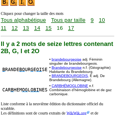
Cliquez pour changer la taille des mots
Tous alphabétique
Tous par taille
9
10
11
12
13
14
15
16
17
Il y a 2 mots de seize lettres contenant
2B, G, I et 2O
•
brandebourgeoise
adj. Féminin
singulier de brandebourgeois.
•
Brandebourgeoise
n.f. (Géographie)
B
RANDE
BO
UR
G
E
OI
SE
Habitante du Brandebourg.
•
BRANDEBOURGEOIS,
E adj. De
Brandebourg (Allemagne).
•
CARBHÉMOGLOBINE
n.f.
CAR
B
HEM
OG
L
OBI
NES
Combinaison d’hémoglobine et de gaz
carbonique.
Liste conforme à la neuvième édition du dictionnaire officiel du
scrabble.
Les définitions sont de courts extraits de
WikWik.org
et de