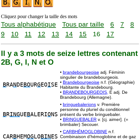
Cliquez pour changer la taille des mots
Tous alphabétique
Tous par taille
6
7
8
9
10
11
12
13
14
15
16
17
Il y a 3 mots de seize lettres contenant
2B, G, I, N et O
•
brandebourgeoise
adj. Féminin
singulier de brandebourgeois.
•
Brandebourgeoise
n.f. (Géographie)
B
RA
N
DE
BO
UR
G
EO
I
SE
Habitante du Brandebourg.
•
BRANDEBOURGEOIS,
E adj. De
Brandebourg (Allemagne).
•
bringuebalerions
v. Première
personne du pluriel du conditionnel
B
R
ING
UE
B
ALERI
O
NS
présent du verbe bringuebaler.
•
BRINGUEBALER
v. [cj. aimer]. (=
brimbaler) Secouer.
•
CARBHÉMOGLOBINE
n.f.
CAR
B
HEM
OG
LO
BIN
ES
Combinaison d’hémoglobine et de gaz