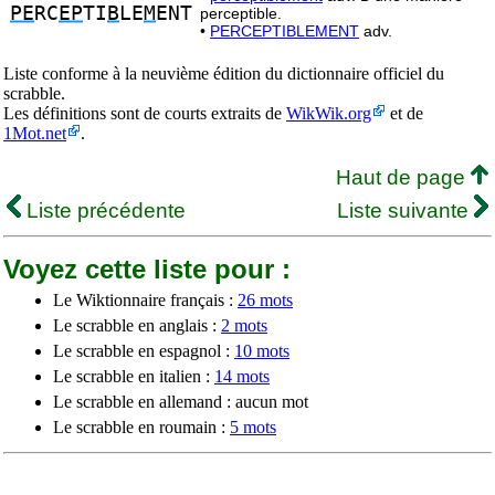
PE
RC
EP
TI
B
LE
M
ENT
perceptible.
•
PERCEPTIBLEMENT
adv.
Liste conforme à la neuvième édition du dictionnaire officiel du
scrabble.
Les définitions sont de courts extraits de
WikWik.org
et de
1Mot.net
.
Haut de page
Liste précédente
Liste suivante
Voyez cette liste pour :
Le Wiktionnaire français :
26 mots
Le scrabble en anglais :
2 mots
Le scrabble en espagnol :
10 mots
Le scrabble en italien :
14 mots
Le scrabble en allemand : aucun mot
Le scrabble en roumain :
5 mots