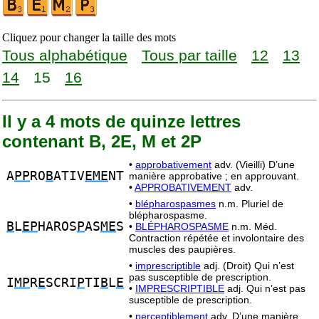
Cliquez pour changer la taille des mots
Tous alphabétique
Tous par taille
12
13
14
15
16
Il y a 4 mots de quinze lettres
contenant B, 2E, M et 2P
•
approbativement
adv. (Vieilli) D’une
A
PP
RO
B
ATIV
EME
NT
manière approbative ; en approuvant.
•
APPROBATIVEMENT
adv.
•
blépharospasmes
n.m. Pluriel de
blépharospasme.
B
L
EP
HAROS
P
AS
ME
S
•
BLÉPHAROSPASME
n.m. Méd.
Contraction répétée et involontaire des
muscles des paupières.
•
imprescriptible
adj. (Droit) Qui n’est
pas susceptible de prescription.
I
MP
R
E
SCRI
P
TI
B
L
E
•
IMPRESCRIPTIBLE
adj. Qui n’est pas
susceptible de prescription.
•
perceptiblement
adv. D’une manière