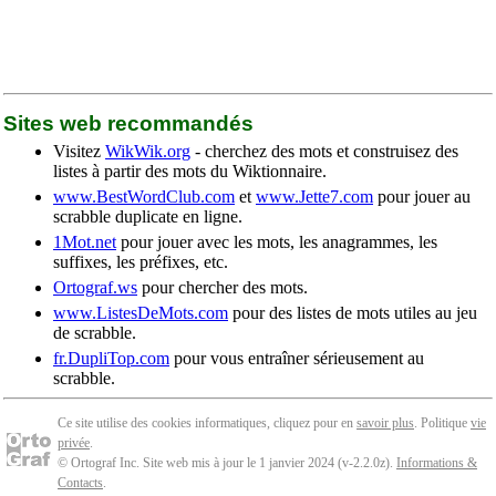
Sites web recommandés
Visitez
WikWik.org
- cherchez des mots et construisez des
listes à partir des mots du Wiktionnaire.
www.BestWordClub.com
et
www.Jette7.com
pour jouer au
scrabble duplicate en ligne.
1Mot.net
pour jouer avec les mots, les anagrammes, les
suffixes, les préfixes, etc.
Ortograf.ws
pour chercher des mots.
www.ListesDeMots.com
pour des listes de mots utiles au jeu
de scrabble.
fr.DupliTop.com
pour vous entraîner sérieusement au
scrabble.
Ce site utilise des cookies informatiques, cliquez pour en
savoir plus
. Politique
vie
privée
.
© Ortograf Inc. Site web mis à jour le 1 janvier 2024 (v-2.2.0
z
).
Informations &
Contacts
.