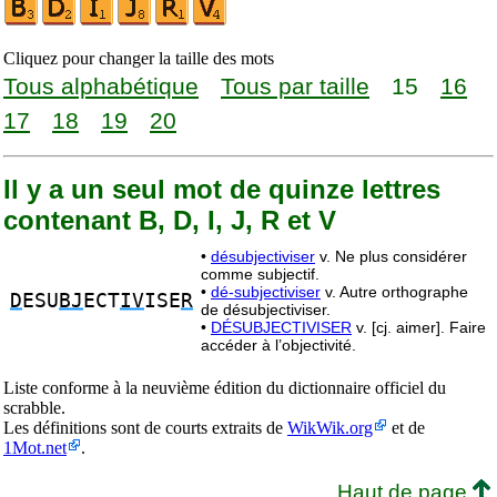
Cliquez pour changer la taille des mots
Tous alphabétique
Tous par taille
15
16
17
18
19
20
Il y a un seul mot de quinze lettres
contenant B, D, I, J, R et V
•
désubjectiviser
v. Ne plus considérer
comme subjectif.
•
dé-subjectiviser
v. Autre orthographe
D
ESU
BJ
ECT
IV
ISE
R
de désubjectiviser.
•
DÉSUBJECTIVISER
v. [cj. aimer]. Faire
accéder à l’objectivité.
Liste conforme à la neuvième édition du dictionnaire officiel du
scrabble.
Les définitions sont de courts extraits de
WikWik.org
et de
1Mot.net
.
Haut de page