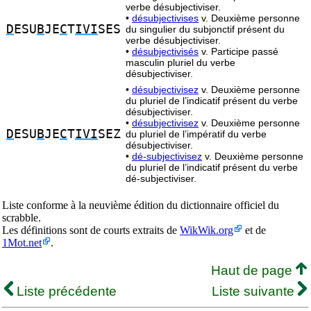
verbe désubjectiviser.
•
désubjectivises
v. Deuxième personne
D
ESU
B
JE
C
T
IVI
SES
du singulier du subjonctif présent du
verbe désubjectiviser.
•
désubjectivisés
v. Participe passé
masculin pluriel du verbe
désubjectiviser.
•
désubjectivisez
v. Deuxième personne
du pluriel de l’indicatif présent du verbe
désubjectiviser.
•
désubjectivisez
v. Deuxième personne
D
ESU
B
JE
C
T
IVI
SEZ
du pluriel de l’impératif du verbe
désubjectiviser.
•
dé-subjectivisez
v. Deuxième personne
du pluriel de l’indicatif présent du verbe
dé-subjectiviser.
Liste conforme à la neuvième édition du dictionnaire officiel du
scrabble.
Les définitions sont de courts extraits de
WikWik.org
et de
1Mot.net
.
Haut de page
Liste précédente
Liste suivante