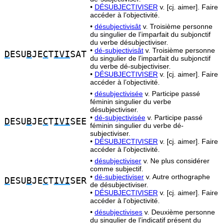
•
DÉSUBJECTIVISER
v. [cj. aimer]. Faire
accéder à l’objectivité.
•
désubjectivisât
v. Troisième personne
du singulier de l’imparfait du subjonctif
du verbe désubjectiviser.
•
dé-subjectivisât
v. Troisième personne
D
ESU
B
JE
C
T
IVI
SAT
du singulier de l’imparfait du subjonctif
du verbe dé-subjectiviser.
•
DÉSUBJECTIVISER
v. [cj. aimer]. Faire
accéder à l’objectivité.
•
désubjectivisée
v. Participe passé
féminin singulier du verbe
désubjectiviser.
•
dé-subjectivisée
v. Participe passé
D
ESU
B
JE
C
T
IVI
SEE
féminin singulier du verbe dé-
subjectiviser.
•
DÉSUBJECTIVISER
v. [cj. aimer]. Faire
accéder à l’objectivité.
•
désubjectiviser
v. Ne plus considérer
comme subjectif.
•
dé-subjectiviser
v. Autre orthographe
D
ESU
B
JE
C
T
IVI
SER
de désubjectiviser.
•
DÉSUBJECTIVISER
v. [cj. aimer]. Faire
accéder à l’objectivité.
•
désubjectivises
v. Deuxième personne
du singulier de l’indicatif présent du