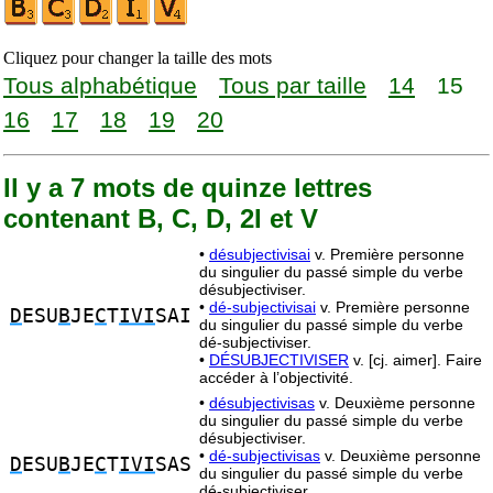
Cliquez pour changer la taille des mots
Tous alphabétique
Tous par taille
14
15
16
17
18
19
20
Il y a 7 mots de quinze lettres
contenant B, C, D, 2I et V
•
désubjectivisai
v. Première personne
du singulier du passé simple du verbe
désubjectiviser.
•
dé-subjectivisai
v. Première personne
D
ESU
B
JE
C
T
IVI
SAI
du singulier du passé simple du verbe
dé-subjectiviser.
•
DÉSUBJECTIVISER
v. [cj. aimer]. Faire
accéder à l’objectivité.
•
désubjectivisas
v. Deuxième personne
du singulier du passé simple du verbe
désubjectiviser.
•
dé-subjectivisas
v. Deuxième personne
D
ESU
B
JE
C
T
IVI
SAS
du singulier du passé simple du verbe
dé-subjectiviser.