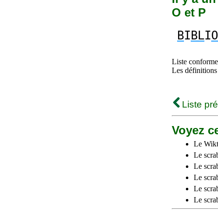
O et P
B
I
BL
I
O
Liste conforme 
Les définitions
Liste pr
Voyez ce
Le Wikt
Le scra
Le scra
Le scrab
Le scra
Le scra