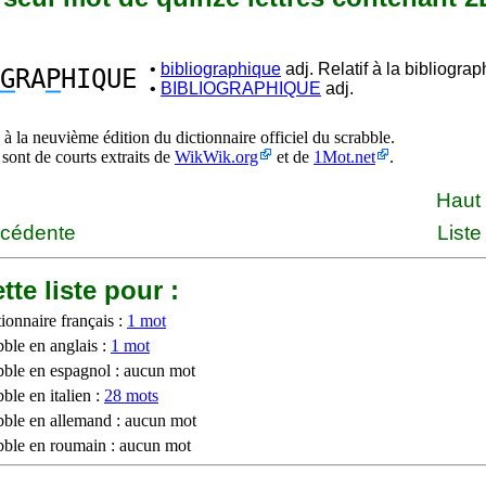
•
bibliographique
adj. Relatif à la bibliograp
G
RA
P
HIQUE
•
BIBLIOGRAPHIQUE
adj.
à la neuvième édition du dictionnaire officiel du scrabble.
 sont de courts extraits de
WikWik.org
et de
1Mot.net
.
Haut
écédente
Liste
tte liste pour :
ionnaire français :
1 mot
bble en anglais :
1 mot
bble en espagnol : aucun mot
ble en italien :
28 mots
bble en allemand : aucun mot
bble en roumain : aucun mot