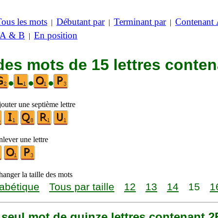
Tous les mots
Débutant par
Terminant par
Contenant
|
|
|
 A & B
En position
|
des mots de 15 lettres conte
•
•
•
outer une septième lettre
lever une lettre
anger la taille des mots
abétique
Tous par taille
12
13
14
15
1
n seul mot de quinze lettres contenant 2