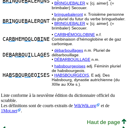
BRI
N
G
UE
B
ALER
O
NS
•
BRINGUEBALER
v. [cj. aimer]. (=
brimbaler) Secouer.
•
bringuebaleront
v. Troisième personne
du pluriel du futur du verbe bringuebaler.
BRI
N
G
UE
B
ALER
O
NT
•
BRINGUEBALER
v. [cj. aimer]. (=
brimbaler) Secouer.
•
CARBHÉMOGLOBINE
n.f.
CA
RB
HEM
OG
LO
BI
NE
Combinaison d’hémoglobine et de gaz
carbonique.
•
débarbouillages
n.m. Pluriel de
DE
B
A
RBO
U
I
LLA
G
ES
débarbouillage.
•
DÉBARBOUILLAGE
n.m.
•
habsbourgeoises
adj. Féminin pluriel
de habsbourgeois.
HA
B
S
BO
U
RG
EO
I
SES
•
HABSBOURGEOIS,
E adj. Des
Habsbourg, dynastie autrichienne (du
XIIIe au XXe s.).
Liste conforme à la neuvième édition du dictionnaire officiel du
scrabble.
Les définitions sont de courts extraits de
WikWik.org
et de
1Mot.net
.
Haut de page