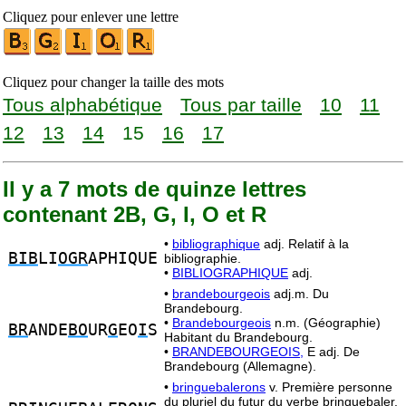
Cliquez pour enlever une lettre
Cliquez pour changer la taille des mots
Tous alphabétique
Tous par taille
10
11
12
13
14
15
16
17
Il y a 7 mots de quinze lettres
contenant 2B, G, I, O et R
•
bibliographique
adj. Relatif à la
BIB
LI
OGR
APHIQUE
bibliographie.
•
BIBLIOGRAPHIQUE
adj.
•
brandebourgeois
adj.m. Du
Brandebourg.
•
Brandebourgeois
n.m. (Géographie)
BR
ANDE
BO
UR
G
EO
I
S
Habitant du Brandebourg.
•
BRANDEBOURGEOIS,
E adj. De
Brandebourg (Allemagne).
•
bringuebalerons
v. Première personne
du pluriel du futur du verbe bringuebaler.