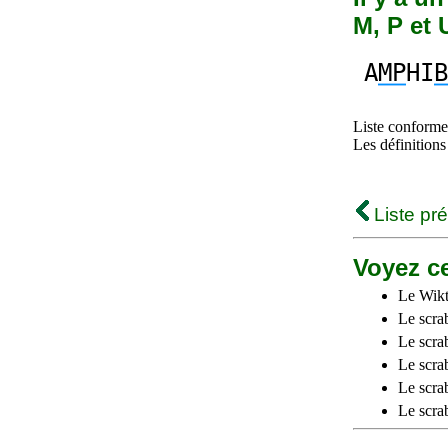
M, P et 
A
MP
HI
B
Liste conforme 
Les définitions
Liste pr
Voyez ce
Le Wikt
Le scra
Le scra
Le scrab
Le scra
Le scra