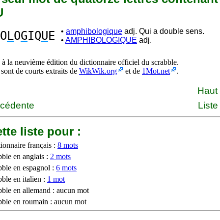
U
•
amphibologique
adj. Qui a double sens.
O
L
O
G
IQ
U
E
•
AMPHIBOLOGIQUE
adj.
à la neuvième édition du dictionnaire officiel du scrabble.
 sont de courts extraits de
WikWik.org
et de
1Mot.net
.
Haut
écédente
Liste
tte liste pour :
ionnaire français :
8 mots
bble en anglais :
2 mots
bble en espagnol :
6 mots
ble en italien :
1 mot
bble en allemand : aucun mot
bble en roumain : aucun mot