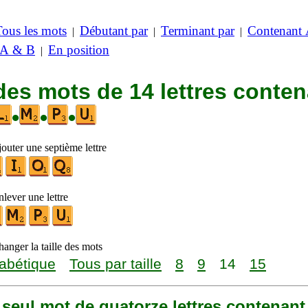
Tous les mots
Débutant par
Terminant par
Contenant
|
|
|
 A & B
En position
|
des mots de 14 lettres conte
•
•
•
outer une septième lettre
lever une lettre
anger la taille des mots
abétique
Tous par taille
8
9
14
15
n seul mot de quatorze lettres contenant